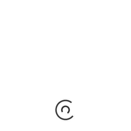
iempos de celebrar Halloween siempre es un buen momento
 volver a visitar esas películas que tanto terror nos causaron,
cluso para el...
READ MORE
 ARQUITECTO DE MENTIRAS
ESEÑA DE EL HOMBRE QUE
ABA LOS PLATOS VOLADORES,
24)
a el día de hoy, solo fuí lo que soy, aprendiz de Quijote He
do luchar y hasta a veces ganar, sin perder el bigote...
READ MORE