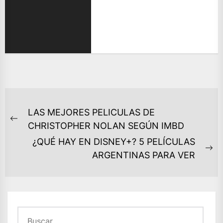
NAVEGACIÓN
LAS MEJORES PELICULAS DE
DE
Previous
CHRISTOPHER NOLAN SEGÚN IMBD
ENTRADAS
post:
¿QUÉ HAY EN DISNEY+? 5 PELÍCULAS
Ne
ARGENTINAS PARA VER
po
Buscar: