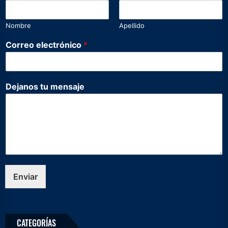
Nombre
Apellido
*
Correo electrónico
*
t
u
N
o
Dejanos tu mensaje
m
b
r
e
Enviar
CATEGORÍAS