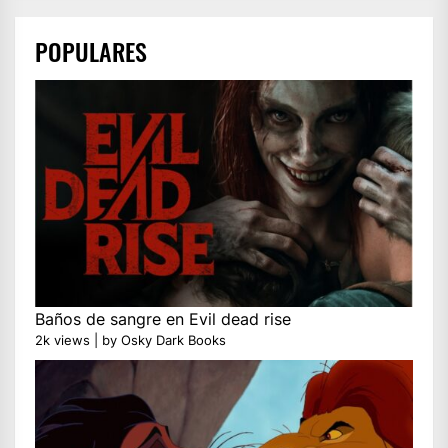
POPULARES
Baños de sangre en Evil dead rise
2k views
|
by
Osky Dark Books