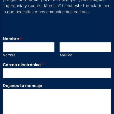
sugerencia y querés dárnosla? Llená este formulario con
lo que necesites y nos comunicamos con vos!
Nombre
*
Nombre
Apellido
C
Correo electrónico
*
o
r
r
e
Dejanos tu mensaje
o
m
e
n
s
a