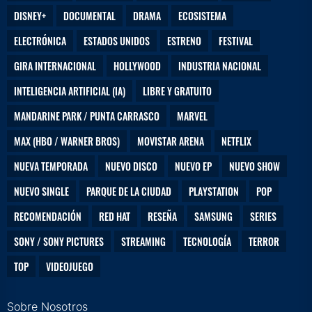
DISNEY+
DOCUMENTAL
DRAMA
ECOSISTEMA
ELECTRÓNICA
ESTADOS UNIDOS
ESTRENO
FESTIVAL
GIRA INTERNACIONAL
HOLLYWOOD
INDUSTRIA NACIONAL
INTELIGENCIA ARTIFICIAL (IA)
LIBRE Y GRATUITO
MANDARINE PARK / PUNTA CARRASCO
MARVEL
MAX (HBO / WARNER BROS)
MOVISTAR ARENA
NETFLIX
NUEVA TEMPORADA
NUEVO DISCO
NUEVO EP
NUEVO SHOW
NUEVO SINGLE
PARQUE DE LA CIUDAD
PLAYSTATION
POP
RECOMENDACIÓN
RED HAT
RESEÑA
SAMSUNG
SERIES
SONY / SONY PICTURES
STREAMING
TECNOLOGÍA
TERROR
TOP
VIDEOJUEGO
Sobre Nosotros