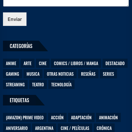
j
e
N
Enviar
o
m
b
r
CATEGORÍAS
e
ANIME
ARTE
CINE
COMICS / LIBROS / MANGA
DESTACADO
GAMING
MUSICA
OTRAS NOTICIAS
RESEÑAS
SERIES
STREAMING
TEATRO
TECNOLOGÍA
ETIQUETAS
(AMAZON) PRIME VIDEO
ACCIÓN
ADAPTACIÓN
ANIMACIÓN
ANIVERSARIO
ARGENTINA
CINE / PELÍCULAS
CRÓNICA