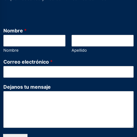
Nombre
*
Nombre
Apellido
m
Correo electrónico
*
e
n
s
a
Dejanos tu mensaje
j
e
C
o
r
r
e
o