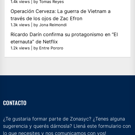
1.4k views
|
by
Tomas Reyes
Operación Cerveza: La guerra de Vietnam a
través de los ojos de Zac Efron
1.3k views
|
by
Jona Reimondi
Ricardo Darín confirma su protagonismo en “El
eternauta” de Netflix
1.2k views
|
by
Entre Pororo
CONTACTO
¿Te gustaria formar parte de Zonasyc? ¿Tenes alguna
sugerencia y querés dárnosla? Llená este formulario con
lo que necesites y nos comunicamos con vos!