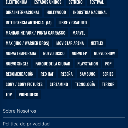
ELECTRÓNICA
ESTADOS UNIDOS
ESTRENO
FESTIVAL
GIRA INTERNACIONAL
HOLLYWOOD
INDUSTRIA NACIONAL
INTELIGENCIA ARTIFICIAL (IA)
LIBRE Y GRATUITO
MANDARINE PARK / PUNTA CARRASCO
MARVEL
MAX (HBO / WARNER BROS)
MOVISTAR ARENA
NETFLIX
NUEVA TEMPORADA
NUEVO DISCO
NUEVO EP
NUEVO SHOW
NUEVO SINGLE
PARQUE DE LA CIUDAD
PLAYSTATION
POP
RECOMENDACIÓN
RED HAT
RESEÑA
SAMSUNG
SERIES
SONY / SONY PICTURES
STREAMING
TECNOLOGÍA
TERROR
TOP
VIDEOJUEGO
Sobre Nosotros
Política de privacidad