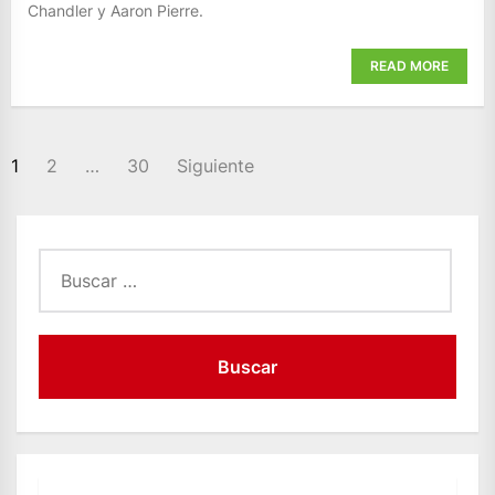
Chandler y Aaron Pierre.
READ MORE
PAGINACIÓN
1
2
…
30
Siguiente
DE
ENTRADAS
Buscar: