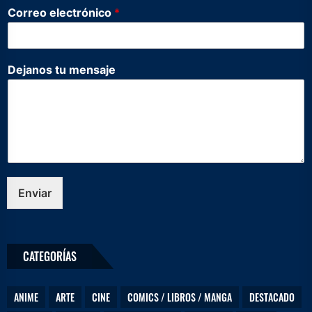
t
Correo electrónico
*
u
C
o
r
Dejanos tu mensaje
r
e
o
e
l
e
c
t
r
Enviar
ó
n
i
c
CATEGORÍAS
o
ANIME
ARTE
CINE
COMICS / LIBROS / MANGA
DESTACADO