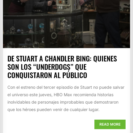
DE STUART A CHANDLER BING: QUIENES
SON LOS “UNDERDOGS” QUE
CONQUISTARON AL PÚBLICO
Con el estreno del tercer episodio de Stuart no puede salvar
el universo este jueves, HBO Max recomienda historias
inolvidables de personajes improbables que demostraron
que los héroes pueden venir de cualquier lugar.
READ MORE