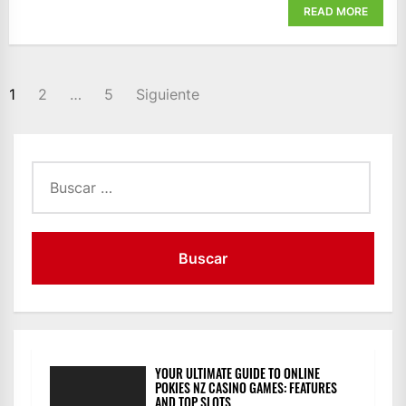
READ MORE
PAGINACIÓN
1
2
…
5
Siguiente
DE
ENTRADAS
Buscar:
YOUR ULTIMATE GUIDE TO ONLINE
POKIES NZ CASINO GAMES: FEATURES
AND TOP SLOTS