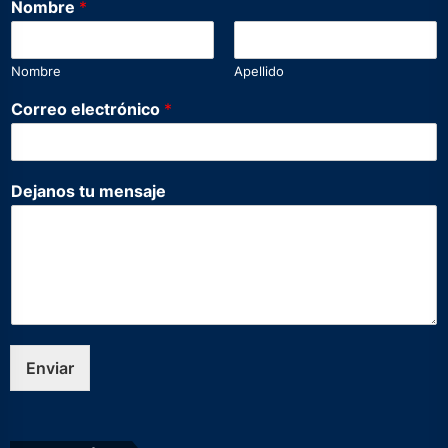
Nombre
*
e
n
s
Nombre
Apellido
a
j
Correo electrónico
*
e
e
l
e
Dejanos tu mensaje
c
t
r
ó
n
i
c
o
*
Enviar