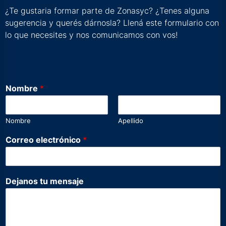
¿Te gustaria formar parte de Zonasyc? ¿Tenes alguna
sugerencia y querés dárnosla? Llená este formulario con
lo que necesites y nos comunicamos con vos!
*
Nombre
*
e
l
e
Nombre
Apellido
c
t
Correo electrónico
*
r
ó
n
i
Dejanos tu mensaje
c
o
*