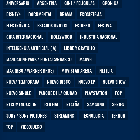
ANIVERSARIO
ARGENTINA
CINE / PELÍCULAS
CRÓNICA
DISNEY+
DOCUMENTAL
DRAMA
ECOSISTEMA
ELECTRÓNICA
ESTADOS UNIDOS
ESTRENO
FESTIVAL
GIRA INTERNACIONAL
HOLLYWOOD
INDUSTRIA NACIONAL
INTELIGENCIA ARTIFICIAL (IA)
LIBRE Y GRATUITO
MANDARINE PARK / PUNTA CARRASCO
MARVEL
MAX (HBO / WARNER BROS)
MOVISTAR ARENA
NETFLIX
NUEVA TEMPORADA
NUEVO DISCO
NUEVO EP
NUEVO SHOW
NUEVO SINGLE
PARQUE DE LA CIUDAD
PLAYSTATION
POP
RECOMENDACIÓN
RED HAT
RESEÑA
SAMSUNG
SERIES
SONY / SONY PICTURES
STREAMING
TECNOLOGÍA
TERROR
TOP
VIDEOJUEGO