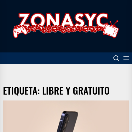
Skip
to
Z
the
content
ETIQUETA:
LIBRE Y GRATUITO