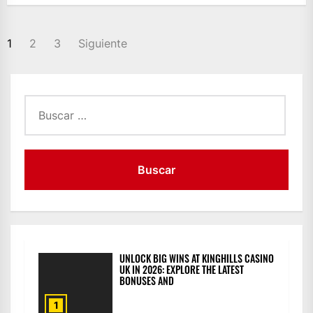
PAGINACIÓN
1
2
3
Siguiente
DE
ENTRADAS
Buscar:
UNLOCK BIG WINS AT KINGHILLS CASINO
UK IN 2026: EXPLORE THE LATEST
BONUSES AND
1