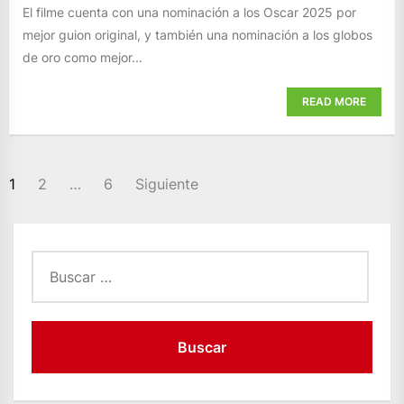
El filme cuenta con una nominación a los Oscar 2025 por
mejor guion original, y también una nominación a los globos
de oro como mejor...
READ MORE
PAGINACIÓN
1
2
…
6
Siguiente
DE
ENTRADAS
Buscar: