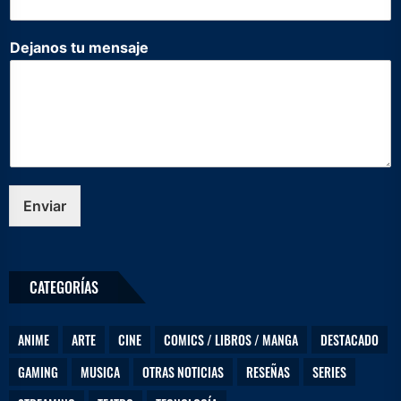
N
Dejanos tu mensaje
o
m
b
r
e
C
o
r
r
Enviar
e
o
*
CATEGORÍAS
ANIME
ARTE
CINE
COMICS / LIBROS / MANGA
DESTACADO
GAMING
MUSICA
OTRAS NOTICIAS
RESEÑAS
SERIES