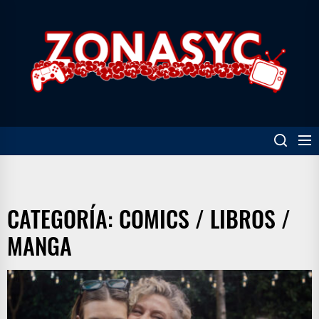
Skip
to
Z
the
content
CATEGORÍA:
COMICS / LIBROS /
MANGA