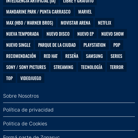
INTELIGENCIA ARTIFICIAL (IA)
LIBRE Y GRATUITO
MANDARINE PARK / PUNTA CARRASCO
MARVEL
MAX (HBO / WARNER BROS)
MOVISTAR ARENA
NETFLIX
NUEVA TEMPORADA
NUEVO DISCO
NUEVO EP
NUEVO SHOW
NUEVO SINGLE
PARQUE DE LA CIUDAD
PLAYSTATION
POP
RECOMENDACIÓN
RED HAT
RESEÑA
SAMSUNG
SERIES
SONY / SONY PICTURES
STREAMING
TECNOLOGÍA
TERROR
TOP
VIDEOJUEGO
Sobre Nosotros
Política de privacidad
Politica de Cookies
Formá parte de Zonasyc