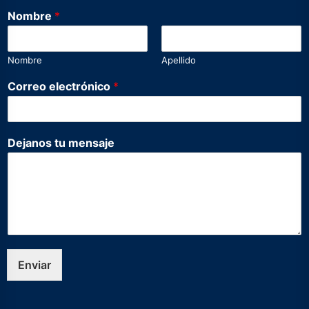
Nombre
*
Nombre
Apellido
Correo electrónico
*
t
Dejanos tu mensaje
u
D
e
j
a
n
o
s
D
Enviar
e
j
a