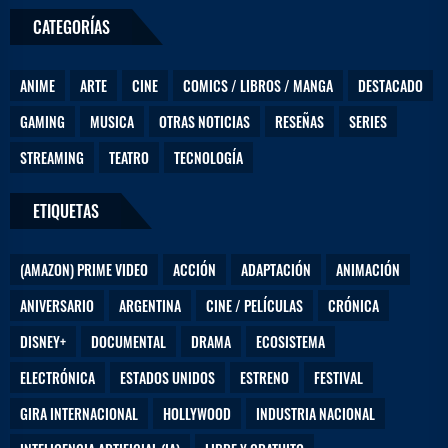
n
CATEGORÍAS
o
s
ANIME
ARTE
CINE
COMICS / LIBROS / MANGA
DESTACADO
GAMING
MUSICA
OTRAS NOTICIAS
RESEÑAS
SERIES
STREAMING
TEATRO
TECNOLOGÍA
ETIQUETAS
(AMAZON) PRIME VIDEO
ACCIÓN
ADAPTACIÓN
ANIMACIÓN
ANIVERSARIO
ARGENTINA
CINE / PELÍCULAS
CRÓNICA
DISNEY+
DOCUMENTAL
DRAMA
ECOSISTEMA
ELECTRÓNICA
ESTADOS UNIDOS
ESTRENO
FESTIVAL
GIRA INTERNACIONAL
HOLLYWOOD
INDUSTRIA NACIONAL