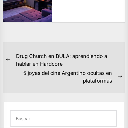
NAVEGACIÓN
Drug Church en BULA: aprendiendo a
DE
Previous
hablar en Hardcore
ENTRADAS
post:
5 joyas del cine Argentino ocultas en
Ne
plataformas
po
Buscar: