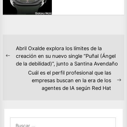
NAVEGACIÓN
Abril Oxalde explora los límites de la
DE
creación en su nuevo single “Puñal (Ángel
Previous
ENTRADAS
de la debilidad)”, junto a Santina Avendaño
post:
Cuál es el perfil profesional que las
empresas buscan en la era de los
Ne
agentes de IA según Red Hat
po
Buscar: