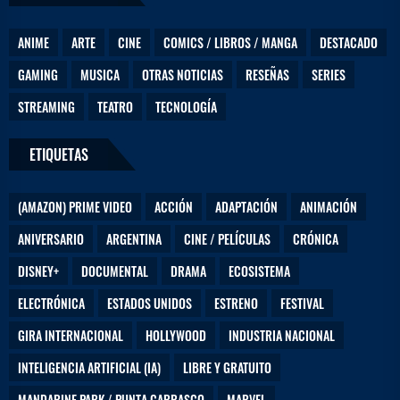
ANIME
ARTE
CINE
COMICS / LIBROS / MANGA
DESTACADO
GAMING
MUSICA
OTRAS NOTICIAS
RESEÑAS
SERIES
STREAMING
TEATRO
TECNOLOGÍA
ETIQUETAS
(AMAZON) PRIME VIDEO
ACCIÓN
ADAPTACIÓN
ANIMACIÓN
ANIVERSARIO
ARGENTINA
CINE / PELÍCULAS
CRÓNICA
DISNEY+
DOCUMENTAL
DRAMA
ECOSISTEMA
ELECTRÓNICA
ESTADOS UNIDOS
ESTRENO
FESTIVAL
GIRA INTERNACIONAL
HOLLYWOOD
INDUSTRIA NACIONAL
INTELIGENCIA ARTIFICIAL (IA)
LIBRE Y GRATUITO
MANDARINE PARK / PUNTA CARRASCO
MARVEL