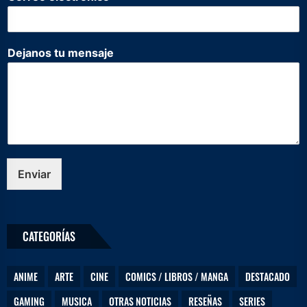
*
Dejanos tu mensaje
D
e
j
a
n
o
s
C
o
Enviar
r
r
e
o
CATEGORÍAS
ANIME
ARTE
CINE
COMICS / LIBROS / MANGA
DESTACADO
GAMING
MUSICA
OTRAS NOTICIAS
RESEÑAS
SERIES