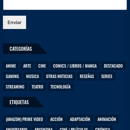
e
m
e
n
Enviar
s
a
j
e
CATEGORÍAS
m
e
n
ANIME
ARTE
CINE
COMICS / LIBROS / MANGA
DESTACADO
s
a
GAMING
MUSICA
OTRAS NOTICIAS
RESEÑAS
SERIES
j
e
STREAMING
TEATRO
TECNOLOGÍA
ETIQUETAS
(AMAZON) PRIME VIDEO
ACCIÓN
ADAPTACIÓN
ANIMACIÓN
ANIVERSARIO
ARGENTINA
CINE / PELÍCULAS
CRÓNICA