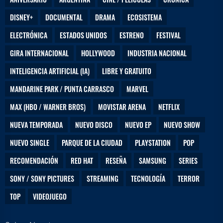
DISNEY+
DOCUMENTAL
DRAMA
ECOSISTEMA
ELECTRÓNICA
ESTADOS UNIDOS
ESTRENO
FESTIVAL
GIRA INTERNACIONAL
HOLLYWOOD
INDUSTRIA NACIONAL
INTELIGENCIA ARTIFICIAL (IA)
LIBRE Y GRATUITO
MANDARINE PARK / PUNTA CARRASCO
MARVEL
MAX (HBO / WARNER BROS)
MOVISTAR ARENA
NETFLIX
NUEVA TEMPORADA
NUEVO DISCO
NUEVO EP
NUEVO SHOW
NUEVO SINGLE
PARQUE DE LA CIUDAD
PLAYSTATION
POP
RECOMENDACIÓN
RED HAT
RESEÑA
SAMSUNG
SERIES
SONY / SONY PICTURES
STREAMING
TECNOLOGÍA
TERROR
TOP
VIDEOJUEGO