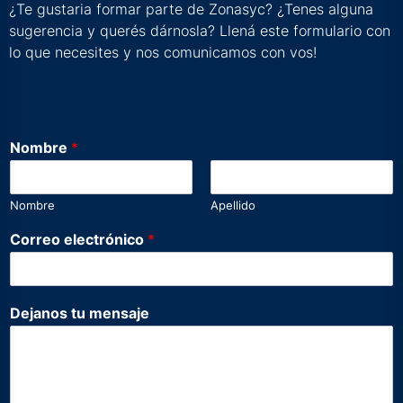
¿Te gustaria formar parte de Zonasyc? ¿Tenes alguna
sugerencia y querés dárnosla? Llená este formulario con
lo que necesites y nos comunicamos con vos!
Nombre
*
Nombre
Apellido
Correo electrónico
*
m
Dejanos tu mensaje
e
n
s
a
j