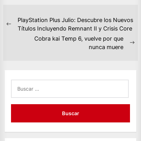
NAVEGACIÓN
PlayStation Plus Julio: Descubre los Nuevos
DE
Previous
Títulos Incluyendo Remnant II y Crisis Core
ENTRADAS
post:
Cobra kai Temp 6, vuelve por que
Ne
nunca muere
po
Buscar: