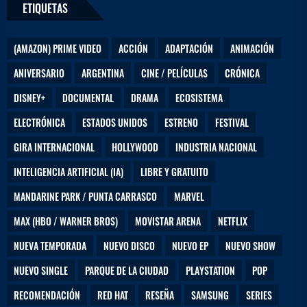
ETIQUETAS
(AMAZON) PRIME VIDEO
ACCIÓN
ADAPTACIÓN
ANIMACIÓN
ANIVERSARIO
ARGENTINA
CINE / PELÍCULAS
CRÓNICA
DISNEY+
DOCUMENTAL
DRAMA
ECOSISTEMA
ELECTRÓNICA
ESTADOS UNIDOS
ESTRENO
FESTIVAL
GIRA INTERNACIONAL
HOLLYWOOD
INDUSTRIA NACIONAL
INTELIGENCIA ARTIFICIAL (IA)
LIBRE Y GRATUITO
MANDARINE PARK / PUNTA CARRASCO
MARVEL
MAX (HBO / WARNER BROS)
MOVISTAR ARENA
NETFLIX
NUEVA TEMPORADA
NUEVO DISCO
NUEVO EP
NUEVO SHOW
NUEVO SINGLE
PARQUE DE LA CIUDAD
PLAYSTATION
POP
RECOMENDACIÓN
RED HAT
RESEÑA
SAMSUNG
SERIES