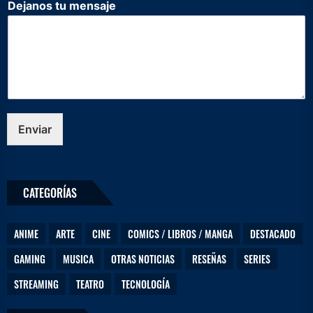
Dejanos tu mensaje
e
e
l
e
c
t
r
ó
n
Enviar
i
c
o
*
CATEGORÍAS
ANIME
ARTE
CINE
COMICS / LIBROS / MANGA
DESTACADO
GAMING
MUSICA
OTRAS NOTICIAS
RESEÑAS
SERIES
STREAMING
TEATRO
TECNOLOGÍA