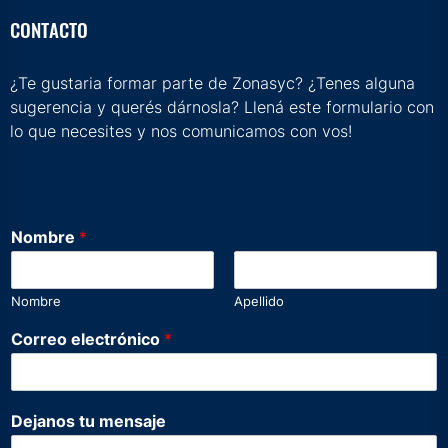
CONTACTO
¿Te gustaria formar parte de Zonasyc? ¿Tenes alguna
sugerencia y querés dárnosla? Llená este formulario con
lo que necesites y nos comunicamos con vos!
Nombre
*
Nombre
Apellido
D
Correo electrónico
*
e
j
a
n
Dejanos tu mensaje
o