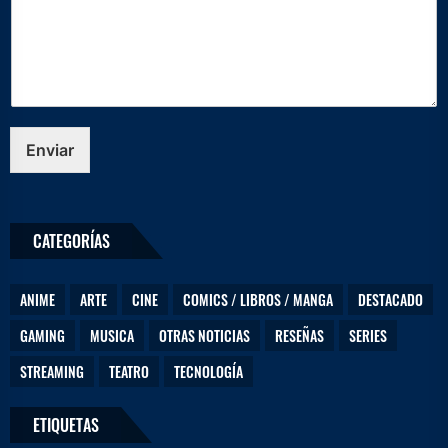
s
*
D
e
j
a
n
o
Enviar
s
CATEGORÍAS
ANIME
ARTE
CINE
COMICS / LIBROS / MANGA
DESTACADO
GAMING
MUSICA
OTRAS NOTICIAS
RESEÑAS
SERIES
STREAMING
TEATRO
TECNOLOGÍA
ETIQUETAS