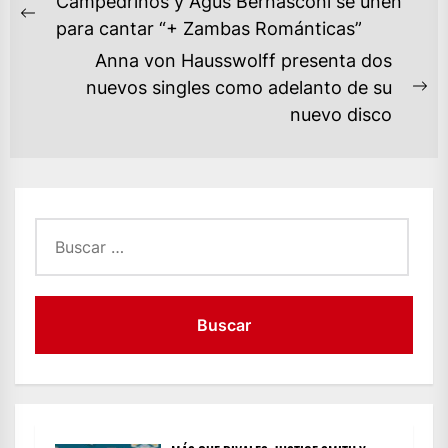
Campedrinos y Agus Bernasconi se unen
DE
Previous
para cantar “+ Zambas Románticas”
ENTRADAS
post:
Anna von Hausswolff presenta dos
nuevos singles como adelanto de su
Ne
nuevo disco
po
Buscar: