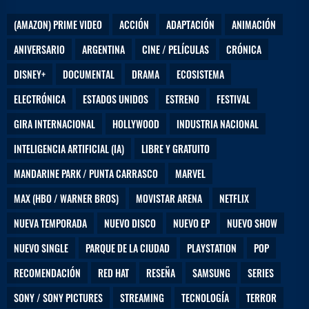
(AMAZON) PRIME VIDEO
ACCIÓN
ADAPTACIÓN
ANIMACIÓN
ANIVERSARIO
ARGENTINA
CINE / PELÍCULAS
CRÓNICA
DISNEY+
DOCUMENTAL
DRAMA
ECOSISTEMA
ELECTRÓNICA
ESTADOS UNIDOS
ESTRENO
FESTIVAL
GIRA INTERNACIONAL
HOLLYWOOD
INDUSTRIA NACIONAL
INTELIGENCIA ARTIFICIAL (IA)
LIBRE Y GRATUITO
MANDARINE PARK / PUNTA CARRASCO
MARVEL
MAX (HBO / WARNER BROS)
MOVISTAR ARENA
NETFLIX
NUEVA TEMPORADA
NUEVO DISCO
NUEVO EP
NUEVO SHOW
NUEVO SINGLE
PARQUE DE LA CIUDAD
PLAYSTATION
POP
RECOMENDACIÓN
RED HAT
RESEÑA
SAMSUNG
SERIES
SONY / SONY PICTURES
STREAMING
TECNOLOGÍA
TERROR