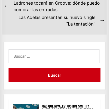
NAVEGACIÓN
Ladrones tocará en Groove: dónde puedo
DE
Previous
comprar las entradas
ENTRADAS
post:
Las Adelas presentan su nuevo single
Ne
“La tentación”
po
Buscar:
MÁS QUE RIVALES: JUSTICE SMITH Y