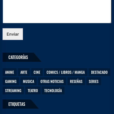
s
a
j
e
N
o
m
Enviar
b
r
e
e
CATEGORÍAS
l
e
c
ANIME
ARTE
CINE
COMICS / LIBROS / MANGA
DESTACADO
t
r
GAMING
MUSICA
OTRAS NOTICIAS
RESEÑAS
SERIES
ó
n
STREAMING
TEATRO
TECNOLOGÍA
i
c
o
ETIQUETAS