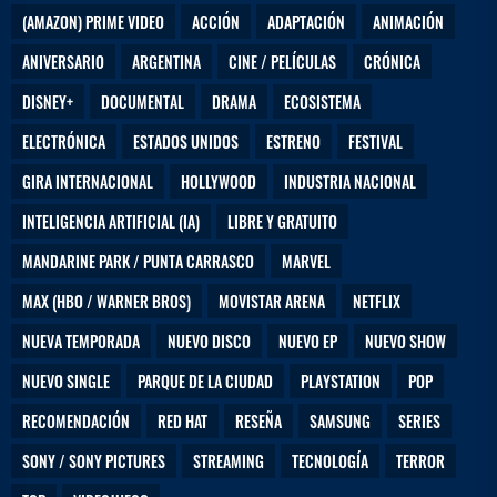
(AMAZON) PRIME VIDEO
ACCIÓN
ADAPTACIÓN
ANIMACIÓN
ANIVERSARIO
ARGENTINA
CINE / PELÍCULAS
CRÓNICA
DISNEY+
DOCUMENTAL
DRAMA
ECOSISTEMA
ELECTRÓNICA
ESTADOS UNIDOS
ESTRENO
FESTIVAL
GIRA INTERNACIONAL
HOLLYWOOD
INDUSTRIA NACIONAL
INTELIGENCIA ARTIFICIAL (IA)
LIBRE Y GRATUITO
MANDARINE PARK / PUNTA CARRASCO
MARVEL
MAX (HBO / WARNER BROS)
MOVISTAR ARENA
NETFLIX
NUEVA TEMPORADA
NUEVO DISCO
NUEVO EP
NUEVO SHOW
NUEVO SINGLE
PARQUE DE LA CIUDAD
PLAYSTATION
POP
RECOMENDACIÓN
RED HAT
RESEÑA
SAMSUNG
SERIES
SONY / SONY PICTURES
STREAMING
TECNOLOGÍA
TERROR