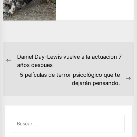
NAVEGACIÓN
Daniel Day-Lewis vuelve a la actuacion 7
DE
Previous
años despues
ENTRADAS
post:
5 películas de terror psicológico que te
Ne
dejarán pensando.
po
Buscar: