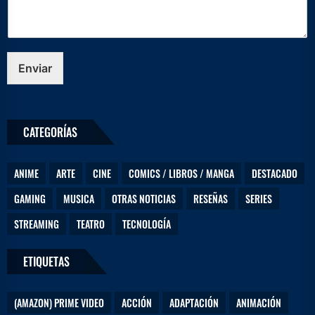
r
ó
n
i
c
Enviar
o
D
e
j
CATEGORÍAS
a
n
o
ANIME
ARTE
CINE
COMICS / LIBROS / MANGA
DESTACADO
s
N
GAMING
MUSICA
OTRAS NOTICIAS
RESEÑAS
SERIES
o
m
STREAMING
TEATRO
TECNOLOGÍA
b
r
e
ETIQUETAS
(AMAZON) PRIME VIDEO
ACCIÓN
ADAPTACIÓN
ANIMACIÓN