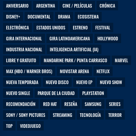
ANIVERSARIO
ARGENTINA
CINE / PELÍCULAS
CRÓNICA
DISNEY+
DOCUMENTAL
DRAMA
ECOSISTEMA
ELECTRÓNICA
ESTADOS UNIDOS
ESTRENO
FESTIVAL
GIRA INTERNACIONAL
GIRA LATINOAMERICANA
HOLLYWOOD
INDUSTRIA NACIONAL
INTELIGENCIA ARTIFICIAL (IA)
LIBRE Y GRATUITO
MANDARINE PARK / PUNTA CARRASCO
MARVEL
MAX (HBO / WARNER BROS)
MOVISTAR ARENA
NETFLIX
NUEVA TEMPORADA
NUEVO DISCO
NUEVO EP
NUEVO SHOW
NUEVO SINGLE
PARQUE DE LA CIUDAD
PLAYSTATION
RECOMENDACIÓN
RED HAT
RESEÑA
SAMSUNG
SERIES
SONY / SONY PICTURES
STREAMING
TECNOLOGÍA
TERROR
TOP
VIDEOJUEGO