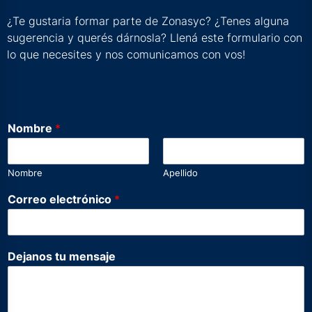
¿Te gustaria formar parte de Zonasyc? ¿Tenes alguna
sugerencia y querés dárnosla? Llená este formulario con
lo que necesites y nos comunicamos con vos!
Nombre
*
Nombre
Apellido
Correo electrónico
*
e
Dejanos tu mensaje
l
e
c
t