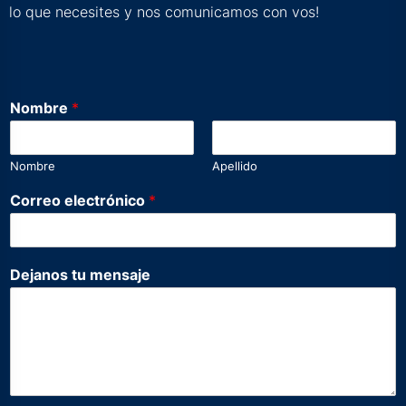
lo que necesites y nos comunicamos con vos!
Nombre
*
Nombre
Apellido
Correo electrónico
*
t
Dejanos tu mensaje
u
e
l
e
c
t
r