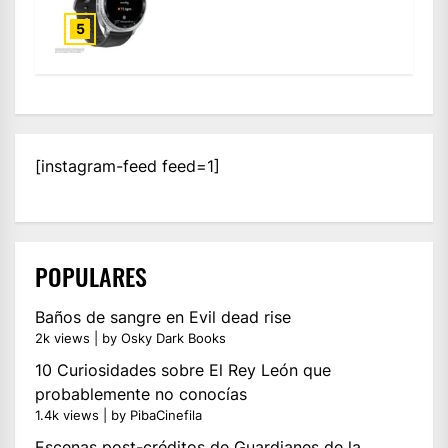
5
[instagram-feed feed=1]
POPULARES
Baños de sangre en Evil dead rise
2k views
|
by
Osky Dark Books
10 Curiosidades sobre El Rey León que
probablemente no conocías
1.4k views
|
by
PibaCinefila
Escenas post-créditos de Guardianes de la