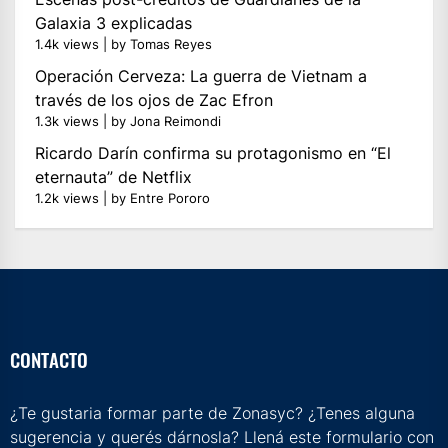
Galaxia 3 explicadas
1.4k views
|
by
Tomas Reyes
Operación Cerveza: La guerra de Vietnam a
través de los ojos de Zac Efron
1.3k views
|
by
Jona Reimondi
Ricardo Darín confirma su protagonismo en “El
eternauta” de Netflix
1.2k views
|
by
Entre Pororo
CONTACTO
¿Te gustaria formar parte de Zonasyc? ¿Tenes alguna
sugerencia y querés dárnosla? Llená este formulario con