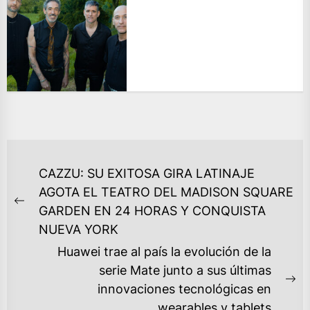
NAVEGACIÓN
CAZZU: SU EXITOSA GIRA LATINAJE
DE
AGOTA EL TEATRO DEL MADISON SQUARE
ENTRADAS
Previous
GARDEN EN 24 HORAS Y CONQUISTA
post:
NUEVA YORK
Huawei trae al país la evolución de la
serie Mate junto a sus últimas
Ne
innovaciones tecnológicas en
po
wearables y tablets