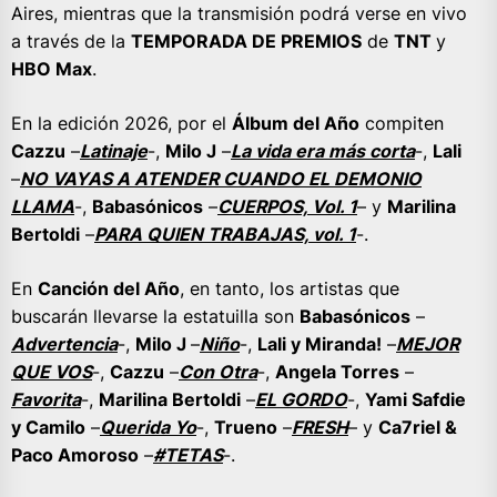
Aires, mientras que la transmisión podrá verse en vivo
a través de la
TEMPORADA DE PREMIOS
de
TNT
y
HBO Max
.
En la edición 2026, por el
Álbum del Año
compiten
Cazzu
–
Latinaje
-,
Milo J
–
La vida era más corta
-,
Lali
–
NO VAYAS A ATENDER CUANDO EL DEMONIO
LLAMA
-,
Babasónicos
–
CUERPOS, Vol. 1
– y
Marilina
Bertoldi
–
PARA QUIEN TRABAJAS, vol. 1
-.
En
Canción del Año
, en tanto, los artistas que
buscarán llevarse la estatuilla son
Babasónicos
–
Advertencia
-,
Milo J
–
Niño
-,
Lali y Miranda!
–
MEJOR
QUE VOS
-,
Cazzu
–
Con Otra
-,
Angela Torres
–
Favorita
-,
Marilina Bertoldi
–
EL GORDO
-,
Yami Safdie
y Camilo
–
Querida Yo
-,
Trueno
–
FRESH
– y
Ca7riel &
Paco Amoroso
–
#TETAS
-.