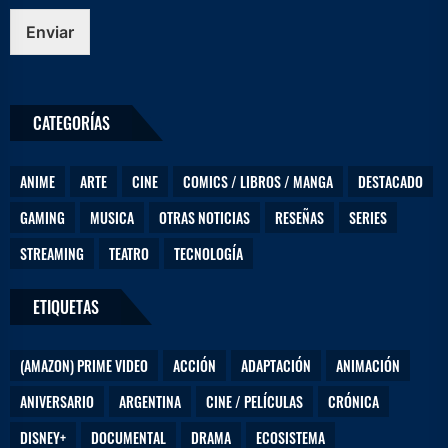
ó
n
Enviar
i
c
o
D
CATEGORÍAS
e
j
a
ANIME
ARTE
CINE
COMICS / LIBROS / MANGA
DESTACADO
n
o
GAMING
MUSICA
OTRAS NOTICIAS
RESEÑAS
SERIES
s
STREAMING
TEATRO
TECNOLOGÍA
ETIQUETAS
(AMAZON) PRIME VIDEO
ACCIÓN
ADAPTACIÓN
ANIMACIÓN
ANIVERSARIO
ARGENTINA
CINE / PELÍCULAS
CRÓNICA
DISNEY+
DOCUMENTAL
DRAMA
ECOSISTEMA