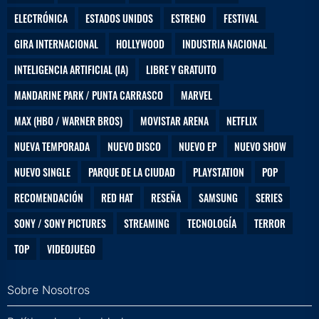
ELECTRÓNICA
ESTADOS UNIDOS
ESTRENO
FESTIVAL
GIRA INTERNACIONAL
HOLLYWOOD
INDUSTRIA NACIONAL
INTELIGENCIA ARTIFICIAL (IA)
LIBRE Y GRATUITO
MANDARINE PARK / PUNTA CARRASCO
MARVEL
MAX (HBO / WARNER BROS)
MOVISTAR ARENA
NETFLIX
NUEVA TEMPORADA
NUEVO DISCO
NUEVO EP
NUEVO SHOW
NUEVO SINGLE
PARQUE DE LA CIUDAD
PLAYSTATION
POP
RECOMENDACIÓN
RED HAT
RESEÑA
SAMSUNG
SERIES
SONY / SONY PICTURES
STREAMING
TECNOLOGÍA
TERROR
TOP
VIDEOJUEGO
Sobre Nosotros