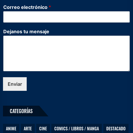
*
Correo electrónico
*
D
e
j
a
Dejanos tu mensaje
n
o
s
t
u
Enviar
CATEGORÍAS
ANIME
ARTE
CINE
COMICS / LIBROS / MANGA
DESTACADO