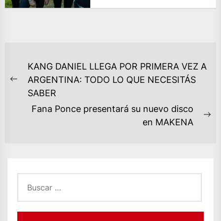
NAVEGACIÓN
KANG DANIEL LLEGA POR PRIMERA VEZ A
DE
ARGENTINA: TODO LO QUE NECESITÁS
Previous
ENTRADAS
SABER
post:
Fana Ponce presentará su nuevo disco
Ne
en MAKENA
po
Buscar: