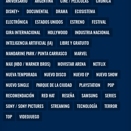
ANIVERSARIO
ARGENTINA
CINE / PELÍCULAS
CRÓNICA
DISNEY+
DOCUMENTAL
DRAMA
ECOSISTEMA
ELECTRÓNICA
ESTADOS UNIDOS
ESTRENO
FESTIVAL
GIRA INTERNACIONAL
HOLLYWOOD
INDUSTRIA NACIONAL
INTELIGENCIA ARTIFICIAL (IA)
LIBRE Y GRATUITO
MANDARINE PARK / PUNTA CARRASCO
MARVEL
MAX (HBO / WARNER BROS)
MOVISTAR ARENA
NETFLIX
NUEVA TEMPORADA
NUEVO DISCO
NUEVO EP
NUEVO SHOW
NUEVO SINGLE
PARQUE DE LA CIUDAD
PLAYSTATION
POP
RECOMENDACIÓN
RED HAT
RESEÑA
SAMSUNG
SERIES
SONY / SONY PICTURES
STREAMING
TECNOLOGÍA
TERROR
TOP
VIDEOJUEGO