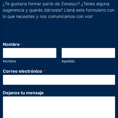
¿Te gustaria formar parte de Zonasyc? ¿Tenes alguna
sugerencia y querés dárnosla? Llená este formulario con
lo que necesites y nos comunicamos con vos!
*
Nombre
*
*
N
o
Nombre
Apellido
m
b
Correo electrónico
*
r
e
Dejanos tu mensaje