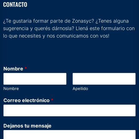
CONTACTO
¿Te gustaria formar parte de Zonasyc? ¿Tenes alguna
sugerencia y querés dárnosla? Llená este formulario con
lo que necesites y nos comunicamos con vos!
Nombre
*
Nombre
Apellido
*
Correo electrónico
*
e
l
e
c
Dejanos tu mensaje
t
r