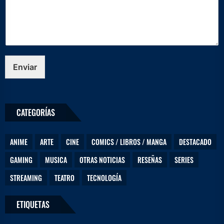
ó
n
i
c
o
m
e
Enviar
n
s
a
j
CATEGORÍAS
e
ANIME
ARTE
CINE
COMICS / LIBROS / MANGA
DESTACADO
GAMING
MUSICA
OTRAS NOTICIAS
RESEÑAS
SERIES
STREAMING
TEATRO
TECNOLOGÍA
ETIQUETAS