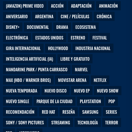
(AMAZON) PRIME VIDEO
ACCIÓN
ADAPTACIÓN
ANIMACIÓN
ANIVERSARIO
ARGENTINA
CINE / PELÍCULAS
CRÓNICA
DISNEY+
DOCUMENTAL
DRAMA
ECOSISTEMA
ELECTRÓNICA
ESTADOS UNIDOS
ESTRENO
FESTIVAL
GIRA INTERNACIONAL
HOLLYWOOD
INDUSTRIA NACIONAL
INTELIGENCIA ARTIFICIAL (IA)
LIBRE Y GRATUITO
MANDARINE PARK / PUNTA CARRASCO
MARVEL
MAX (HBO / WARNER BROS)
MOVISTAR ARENA
NETFLIX
NUEVA TEMPORADA
NUEVO DISCO
NUEVO EP
NUEVO SHOW
NUEVO SINGLE
PARQUE DE LA CIUDAD
PLAYSTATION
POP
RECOMENDACIÓN
RED HAT
RESEÑA
SAMSUNG
SERIES
SONY / SONY PICTURES
STREAMING
TECNOLOGÍA
TERROR