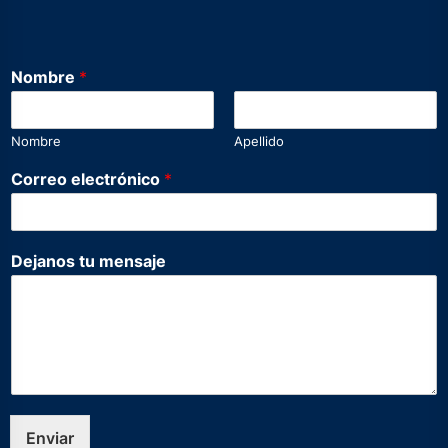
Nombre
*
Nombre
Apellido
C
Correo electrónico
*
o
r
r
e
Dejanos tu mensaje
o
C
o
r
r
e
o
e
l
Enviar