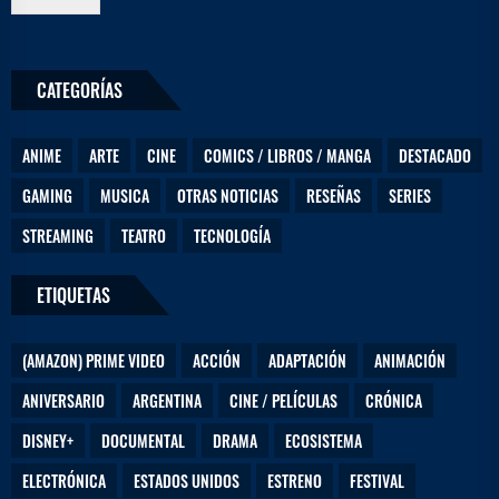
e
c
t
r
CATEGORÍAS
ó
n
i
ANIME
ARTE
CINE
COMICS / LIBROS / MANGA
DESTACADO
c
o
GAMING
MUSICA
OTRAS NOTICIAS
RESEÑAS
SERIES
STREAMING
TEATRO
TECNOLOGÍA
ETIQUETAS
(AMAZON) PRIME VIDEO
ACCIÓN
ADAPTACIÓN
ANIMACIÓN
ANIVERSARIO
ARGENTINA
CINE / PELÍCULAS
CRÓNICA
DISNEY+
DOCUMENTAL
DRAMA
ECOSISTEMA
ELECTRÓNICA
ESTADOS UNIDOS
ESTRENO
FESTIVAL