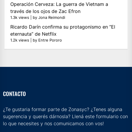
Operación Cerveza: La guerra de Vietnam a
través de los ojos de Zac Efron
1.3k views
|
by
Jona Reimondi
Ricardo Darín confirma su protagonismo en “El
eternauta” de Netflix
1.2k views
|
by
Entre Pororo
CONTACTO
¿Te gustaria formar parte de Zonasyc? ¿Tenes alguna
sugerencia y querés dárnosla? Llená este formulario con
lo que necesites y nos comunicamos con vos!