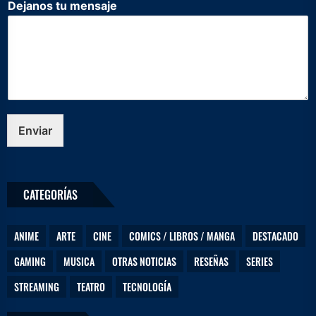
Dejanos tu mensaje
u
t
u
N
o
m
b
r
e
Enviar
CATEGORÍAS
ANIME
ARTE
CINE
COMICS / LIBROS / MANGA
DESTACADO
GAMING
MUSICA
OTRAS NOTICIAS
RESEÑAS
SERIES
STREAMING
TEATRO
TECNOLOGÍA