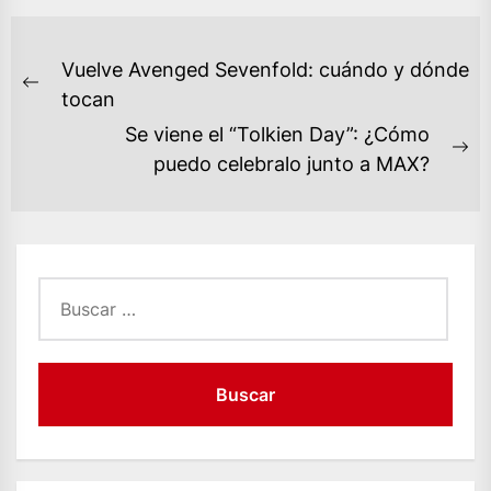
NAVEGACIÓN
Vuelve Avenged Sevenfold: cuándo y dónde
DE
Previous
tocan
ENTRADAS
post:
Se viene el “Tolkien Day”: ¿Cómo
Ne
puedo celebralo junto a MAX?
po
Buscar: