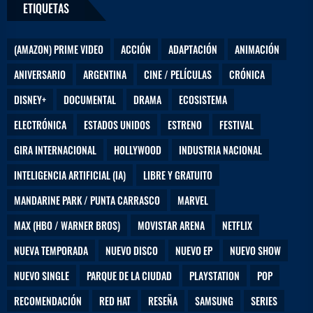
ETIQUETAS
(AMAZON) PRIME VIDEO
ACCIÓN
ADAPTACIÓN
ANIMACIÓN
ANIVERSARIO
ARGENTINA
CINE / PELÍCULAS
CRÓNICA
DISNEY+
DOCUMENTAL
DRAMA
ECOSISTEMA
ELECTRÓNICA
ESTADOS UNIDOS
ESTRENO
FESTIVAL
GIRA INTERNACIONAL
HOLLYWOOD
INDUSTRIA NACIONAL
INTELIGENCIA ARTIFICIAL (IA)
LIBRE Y GRATUITO
MANDARINE PARK / PUNTA CARRASCO
MARVEL
MAX (HBO / WARNER BROS)
MOVISTAR ARENA
NETFLIX
NUEVA TEMPORADA
NUEVO DISCO
NUEVO EP
NUEVO SHOW
NUEVO SINGLE
PARQUE DE LA CIUDAD
PLAYSTATION
POP
RECOMENDACIÓN
RED HAT
RESEÑA
SAMSUNG
SERIES