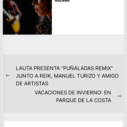
NAVEGACIÓN
LAUTA PRESENTA “PUÑALADAS REMIX”
DE
JUNTO A REIK, MANUEL TURIZO Y AMIGO
Previous
ENTRADAS
DE ARTISTAS
post:
VACACIONES DE INVIERNO: EN
Ne
PARQUE DE LA COSTA
po