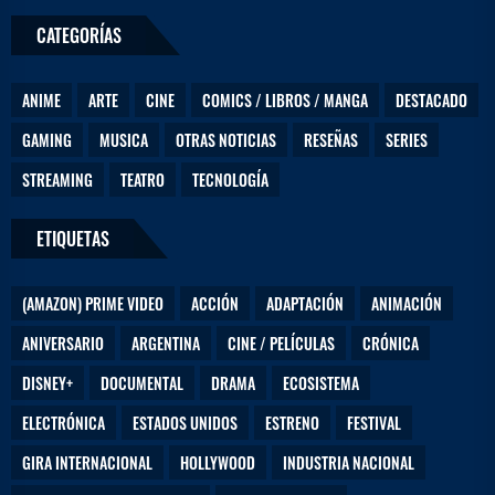
m
CATEGORÍAS
e
n
s
ANIME
ARTE
CINE
COMICS / LIBROS / MANGA
DESTACADO
a
j
GAMING
MUSICA
OTRAS NOTICIAS
RESEÑAS
SERIES
e
STREAMING
TEATRO
TECNOLOGÍA
ETIQUETAS
(AMAZON) PRIME VIDEO
ACCIÓN
ADAPTACIÓN
ANIMACIÓN
ANIVERSARIO
ARGENTINA
CINE / PELÍCULAS
CRÓNICA
DISNEY+
DOCUMENTAL
DRAMA
ECOSISTEMA
ELECTRÓNICA
ESTADOS UNIDOS
ESTRENO
FESTIVAL
GIRA INTERNACIONAL
HOLLYWOOD
INDUSTRIA NACIONAL