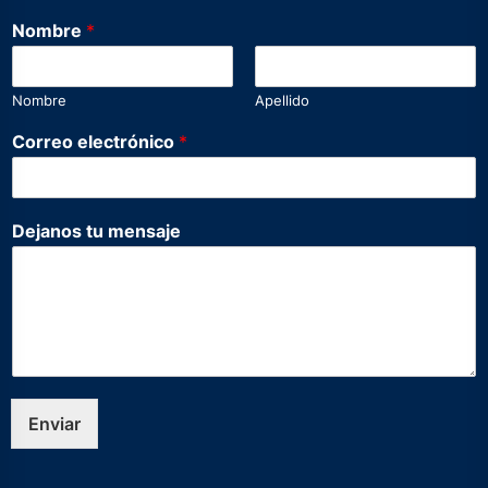
Nombre
*
Nombre
Apellido
N
Correo electrónico
*
o
m
b
r
Dejanos tu mensaje
e
e
l
e
c
t
r
ó
n
Enviar
i
c
o