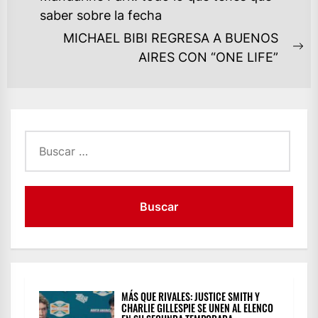
Previous
ENTRADAS
saber sobre la fecha
post:
MICHAEL BIBI REGRESA A BUENOS
Ne
AIRES CON “ONE LIFE”
po
Buscar:
MÁS QUE RIVALES: JUSTICE SMITH Y
CHARLIE GILLESPIE SE UNEN AL ELENCO