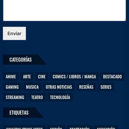
m
b
r
e
Enviar
CATEGORÍAS
ANIME
ARTE
CINE
COMICS / LIBROS / MANGA
DESTACADO
GAMING
MUSICA
OTRAS NOTICIAS
RESEÑAS
SERIES
STREAMING
TEATRO
TECNOLOGÍA
ETIQUETAS