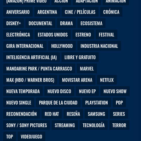
(AMAZON) PRIME VIDEO
ACCIÓN
ADAPTACIÓN
ANIMACIÓN
ANIVERSARIO
ARGENTINA
CINE / PELÍCULAS
CRÓNICA
DISNEY+
DOCUMENTAL
DRAMA
ECOSISTEMA
ELECTRÓNICA
ESTADOS UNIDOS
ESTRENO
FESTIVAL
GIRA INTERNACIONAL
HOLLYWOOD
INDUSTRIA NACIONAL
INTELIGENCIA ARTIFICIAL (IA)
LIBRE Y GRATUITO
MANDARINE PARK / PUNTA CARRASCO
MARVEL
MAX (HBO / WARNER BROS)
MOVISTAR ARENA
NETFLIX
NUEVA TEMPORADA
NUEVO DISCO
NUEVO EP
NUEVO SHOW
NUEVO SINGLE
PARQUE DE LA CIUDAD
PLAYSTATION
POP
RECOMENDACIÓN
RED HAT
RESEÑA
SAMSUNG
SERIES
SONY / SONY PICTURES
STREAMING
TECNOLOGÍA
TERROR
TOP
VIDEOJUEGO