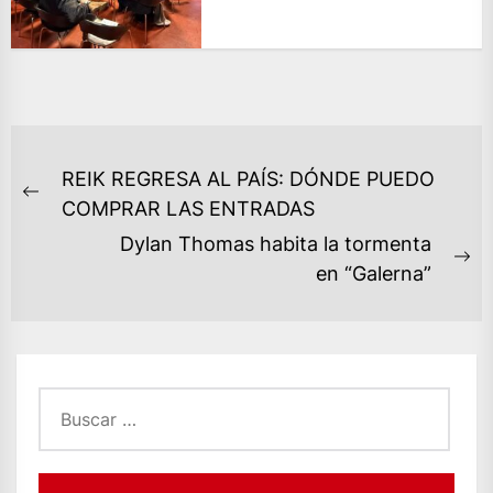
NAVEGACIÓN
REIK REGRESA AL PAÍS: DÓNDE PUEDO
DE
Previous
COMPRAR LAS ENTRADAS
ENTRADAS
post:
Dylan Thomas habita la tormenta
Ne
en “Galerna”
po
Buscar: