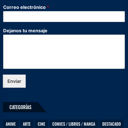
Correo electrónico
*
C
Dejanos tu mensaje
o
r
r
e
o
e
l
e
c
Enviar
t
r
ó
n
CATEGORÍAS
i
c
o
ANIME
ARTE
CINE
COMICS / LIBROS / MANGA
DESTACADO
D