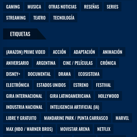
e
GAMING
MUSICA
OTRAS NOTICIAS
RESEÑAS
SERIES
j
a
STREAMING
TEATRO
TECNOLOGÍA
n
o
s
ETIQUETAS
(AMAZON) PRIME VIDEO
ACCIÓN
ADAPTACIÓN
ANIMACIÓN
ANIVERSARIO
ARGENTINA
CINE / PELÍCULAS
CRÓNICA
DISNEY+
DOCUMENTAL
DRAMA
ECOSISTEMA
ELECTRÓNICA
ESTADOS UNIDOS
ESTRENO
FESTIVAL
GIRA INTERNACIONAL
GIRA LATINOAMERICANA
HOLLYWOOD
INDUSTRIA NACIONAL
INTELIGENCIA ARTIFICIAL (IA)
LIBRE Y GRATUITO
MANDARINE PARK / PUNTA CARRASCO
MARVEL
MAX (HBO / WARNER BROS)
MOVISTAR ARENA
NETFLIX