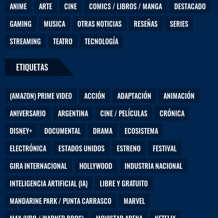
ANIME
ARTE
CINE
COMICS / LIBROS / MANGA
DESTACADO
GAMING
MUSICA
OTRAS NOTICIAS
RESEÑAS
SERIES
STREAMING
TEATRO
TECNOLOGÍA
ETIQUETAS
(AMAZON) PRIME VIDEO
ACCIÓN
ADAPTACIÓN
ANIMACIÓN
ANIVERSARIO
ARGENTINA
CINE / PELÍCULAS
CRÓNICA
DISNEY+
DOCUMENTAL
DRAMA
ECOSISTEMA
ELECTRÓNICA
ESTADOS UNIDOS
ESTRENO
FESTIVAL
GIRA INTERNACIONAL
HOLLYWOOD
INDUSTRIA NACIONAL
INTELIGENCIA ARTIFICIAL (IA)
LIBRE Y GRATUITO
MANDARINE PARK / PUNTA CARRASCO
MARVEL