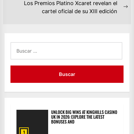
ENTRADAS
post:
Los Premios Platino Xcaret revelan el
Ne
cartel oficial de su XIII edición
po
Buscar:
UNLOCK BIG WINS AT KINGHILLS CASINO
UK IN 2026: EXPLORE THE LATEST
BONUSES AND
1