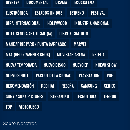
DISNEY+
DOCUMENTAL
DRAMA
ECOSISTEMA
ELECTRÓNICA
ESTADOS UNIDOS
ESTRENO
FESTIVAL
GIRA INTERNACIONAL
HOLLYWOOD
INDUSTRIA NACIONAL
INTELIGENCIA ARTIFICIAL (IA)
LIBRE Y GRATUITO
MANDARINE PARK / PUNTA CARRASCO
MARVEL
MAX (HBO / WARNER BROS)
MOVISTAR ARENA
NETFLIX
NUEVA TEMPORADA
NUEVO DISCO
NUEVO EP
NUEVO SHOW
NUEVO SINGLE
PARQUE DE LA CIUDAD
PLAYSTATION
POP
RECOMENDACIÓN
RED HAT
RESEÑA
SAMSUNG
SERIES
SONY / SONY PICTURES
STREAMING
TECNOLOGÍA
TERROR
TOP
VIDEOJUEGO
Sobre Nosotros