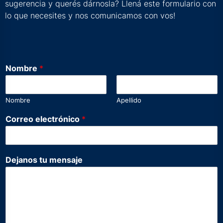
sugerencia y querés dárnosla? Llená este formulario con
lo que necesites y nos comunicamos con vos!
Nombre
*
Nombre
Apellido
N
Correo electrónico
*
o
m
b
r
Dejanos tu mensaje
e
D
e
j
a
n