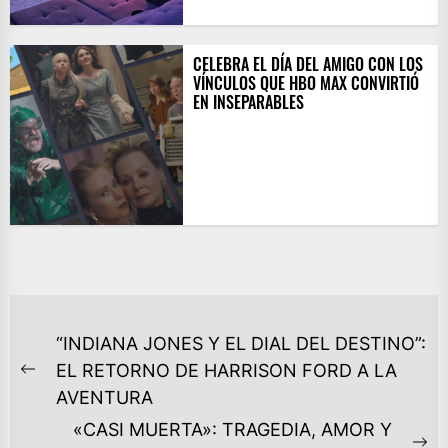
CELEBRA EL DÍA DEL AMIGO CON LOS
VÍNCULOS QUE HBO MAX CONVIRTIÓ
EN INSEPARABLES
NAVEGACIÓN
“INDIANA JONES Y EL DIAL DEL DESTINO”:
DE
EL RETORNO DE HARRISON FORD A LA
Previous
ENTRADAS
AVENTURA
post:
«CASI MUERTA»: TRAGEDIA, AMOR Y