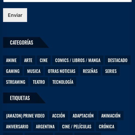
o
s
m
Enviar
e
n
s
a
CATEGORÍAS
j
e
ANIME
ARTE
CINE
COMICS / LIBROS / MANGA
DESTACADO
GAMING
MUSICA
OTRAS NOTICIAS
RESEÑAS
SERIES
STREAMING
TEATRO
TECNOLOGÍA
ETIQUETAS
(AMAZON) PRIME VIDEO
ACCIÓN
ADAPTACIÓN
ANIMACIÓN
ANIVERSARIO
ARGENTINA
CINE / PELÍCULAS
CRÓNICA