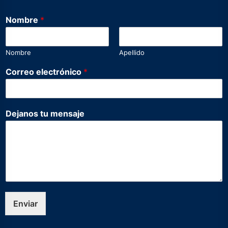
D
Nombre
*
e
j
a
Nombre
Apellido
n
o
Correo electrónico
*
s
*
C
o
Dejanos tu mensaje
r
r
e
o
Enviar