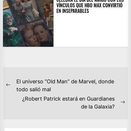
VÍNCULOS QUE HBO MAX CONVIRTIÓ
EN INSEPARABLES
NAVEGACIÓN
El universo “Old Man” de Marvel, donde
DE
Previous
todo salió mal
ENTRADAS
post:
¿Robert Patrick estará en Guardianes
Ne
de la Galaxia?
po