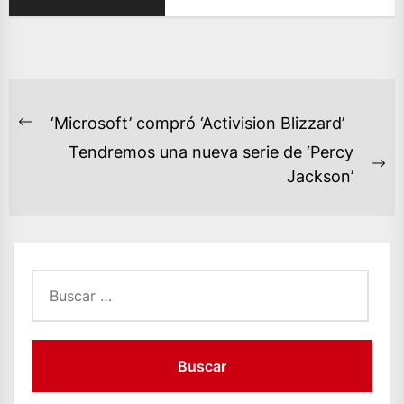
NAVEGACIÓN
‘Microsoft’ compró ‘Activision Blizzard’
Previous
DE
Tendremos una nueva serie de ‘Percy
post:
ENTRADAS
Ne
Jackson’
po
Buscar: