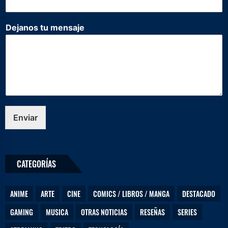
*
m
e
Dejanos tu mensaje
n
s
a
j
e
Enviar
CATEGORÍAS
ANIME
ARTE
CINE
COMICS / LIBROS / MANGA
DESTACADO
GAMING
MUSICA
OTRAS NOTICIAS
RESEÑAS
SERIES