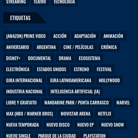
STREAMING
TEATRO
TECNOLOGÍA
ETIQUETAS
(AMAZON) PRIME VIDEO
ACCIÓN
ADAPTACIÓN
ANIMACIÓN
ANIVERSARIO
ARGENTINA
CINE / PELÍCULAS
CRÓNICA
DISNEY+
DOCUMENTAL
DRAMA
ECOSISTEMA
ELECTRÓNICA
ESTADOS UNIDOS
ESTRENO
FESTIVAL
GIRA INTERNACIONAL
GIRA LATINOAMERICANA
HOLLYWOOD
INDUSTRIA NACIONAL
INTELIGENCIA ARTIFICIAL (IA)
LIBRE Y GRATUITO
MANDARINE PARK / PUNTA CARRASCO
MARVEL
MAX (HBO / WARNER BROS)
MOVISTAR ARENA
NETFLIX
NUEVA TEMPORADA
NUEVO DISCO
NUEVO EP
NUEVO SHOW
NUEVO SINGLE
PARQUE DE LA CIUDAD
PLAYSTATION