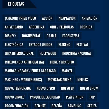
e
ETIQUETAS
(AMAZON) PRIME VIDEO
ACCIÓN
ADAPTACIÓN
ANIMACIÓN
ANIVERSARIO
ARGENTINA
CINE / PELÍCULAS
CRÓNICA
DISNEY+
DOCUMENTAL
DRAMA
ECOSISTEMA
ELECTRÓNICA
ESTADOS UNIDOS
ESTRENO
FESTIVAL
GIRA INTERNACIONAL
HOLLYWOOD
INDUSTRIA NACIONAL
INTELIGENCIA ARTIFICIAL (IA)
LIBRE Y GRATUITO
MANDARINE PARK / PUNTA CARRASCO
MARVEL
MAX (HBO / WARNER BROS)
MOVISTAR ARENA
NETFLIX
NUEVA TEMPORADA
NUEVO DISCO
NUEVO EP
NUEVO SHOW
NUEVO SINGLE
PARQUE DE LA CIUDAD
PLAYSTATION
POP
RECOMENDACIÓN
RED HAT
RESEÑA
SAMSUNG
SERIES