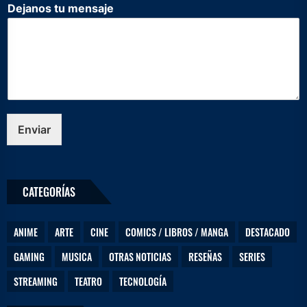
e
Dejanos tu mensaje
l
e
c
t
r
ó
n
i
c
Enviar
o
N
o
m
CATEGORÍAS
b
r
e
ANIME
ARTE
CINE
COMICS / LIBROS / MANGA
DESTACADO
m
e
GAMING
MUSICA
OTRAS NOTICIAS
RESEÑAS
SERIES
n
s
STREAMING
TEATRO
TECNOLOGÍA
a
j