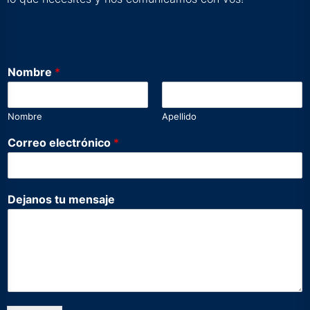
Nombre
*
Nombre
Apellido
Correo electrónico
*
C
Dejanos tu mensaje
o
r
r
e
o
N
o
m