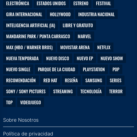
ELECTRÓNICA
ESTADOS UNIDOS
ESTRENO
FESTIVAL
GIRA INTERNACIONAL
HOLLYWOOD
INDUSTRIA NACIONAL
INTELIGENCIA ARTIFICIAL (IA)
LIBRE Y GRATUITO
MANDARINE PARK / PUNTA CARRASCO
MARVEL
MAX (HBO / WARNER BROS)
MOVISTAR ARENA
NETFLIX
NUEVA TEMPORADA
NUEVO DISCO
NUEVO EP
NUEVO SHOW
NUEVO SINGLE
PARQUE DE LA CIUDAD
PLAYSTATION
POP
RECOMENDACIÓN
RED HAT
RESEÑA
SAMSUNG
SERIES
SONY / SONY PICTURES
STREAMING
TECNOLOGÍA
TERROR
TOP
VIDEOJUEGO
Sobre Nosotros
Política de privacidad