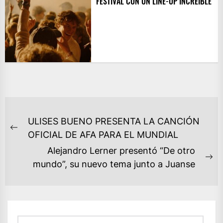
FESTIVAL CON UN LINE-UP INCREÍBLE
NAVEGACIÓN
ULISES BUENO PRESENTA LA CANCIÓN
DE
Previous
OFICIAL DE AFA PARA EL MUNDIAL
ENTRADAS
post:
Alejandro Lerner presentó “De otro
Ne
mundo”, su nuevo tema junto a Juanse
po
Buscar: