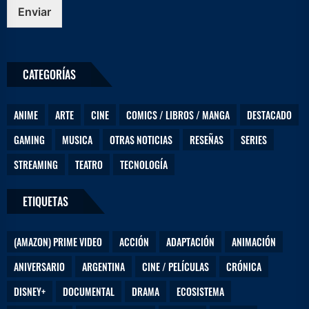
b
Enviar
r
e
e
l
CATEGORÍAS
e
c
t
ANIME
ARTE
CINE
COMICS / LIBROS / MANGA
DESTACADO
r
ó
GAMING
MUSICA
OTRAS NOTICIAS
RESEÑAS
SERIES
n
i
STREAMING
TEATRO
TECNOLOGÍA
c
o
ETIQUETAS
(AMAZON) PRIME VIDEO
ACCIÓN
ADAPTACIÓN
ANIMACIÓN
ANIVERSARIO
ARGENTINA
CINE / PELÍCULAS
CRÓNICA
DISNEY+
DOCUMENTAL
DRAMA
ECOSISTEMA