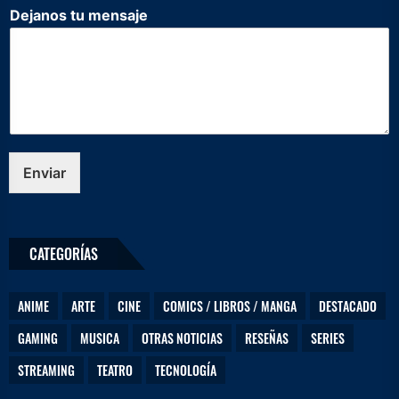
D
Dejanos tu mensaje
e
j
a
n
o
s
*
e
l
Enviar
e
c
t
r
CATEGORÍAS
ó
n
i
ANIME
ARTE
CINE
COMICS / LIBROS / MANGA
DESTACADO
c
o
GAMING
MUSICA
OTRAS NOTICIAS
RESEÑAS
SERIES
STREAMING
TEATRO
TECNOLOGÍA