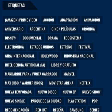
ETIQUETAS
(AMAZON) PRIME VIDEO
ACCIÓN
ADAPTACIÓN
ANIMACIÓN
ANIVERSARIO
ARGENTINA
CINE / PELÍCULAS
CRÓNICA
DISNEY+
DOCUMENTAL
DRAMA
ECOSISTEMA
ELECTRÓNICA
ESTADOS UNIDOS
ESTRENO
FESTIVAL
GIRA INTERNACIONAL
HOLLYWOOD
INDUSTRIA NACIONAL
INTELIGENCIA ARTIFICIAL (IA)
LIBRE Y GRATUITO
MANDARINE PARK / PUNTA CARRASCO
MARVEL
MAX (HBO / WARNER BROS)
MOVISTAR ARENA
NETFLIX
NUEVA TEMPORADA
NUEVO DISCO
NUEVO EP
NUEVO SHOW
NUEVO SINGLE
PARQUE DE LA CIUDAD
PLAYSTATION
POP
RECOMENDACIÓN
RED HAT
RESEÑA
SAMSUNG
SERIES