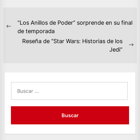
NAVEGACIÓN
“Los Anillos de Poder” sorprende en su final
DE
Previous
de temporada
ENTRADAS
post:
Reseña de “Star Wars: Historias de los
Ne
Jedi”
po
Buscar: