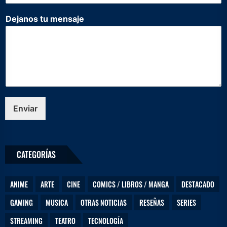
s
a
Dejanos tu mensaje
j
e
e
l
e
c
t
r
ó
Enviar
n
i
c
o
CATEGORÍAS
C
o
r
ANIME
ARTE
CINE
COMICS / LIBROS / MANGA
DESTACADO
r
e
GAMING
MUSICA
OTRAS NOTICIAS
RESEÑAS
SERIES
o
STREAMING
TEATRO
TECNOLOGÍA