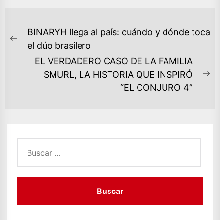
NAVEGACIÓN
BINARYH llega al país: cuándo y dónde toca
DE
Previous
el dúo brasilero
ENTRADAS
post:
EL VERDADERO CASO DE LA FAMILIA
SMURL, LA HISTORIA QUE INSPIRÓ
Ne
“EL CONJURO 4”
po
Buscar: