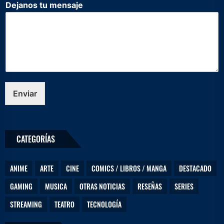
Dejanos tu mensaje
l
e
c
t
r
ó
n
i
c
Enviar
o
C
o
r
CATEGORÍAS
r
e
o
ANIME
ARTE
CINE
COMICS / LIBROS / MANGA
DESTACADO
*
GAMING
MUSICA
OTRAS NOTICIAS
RESEÑAS
SERIES
STREAMING
TEATRO
TECNOLOGÍA