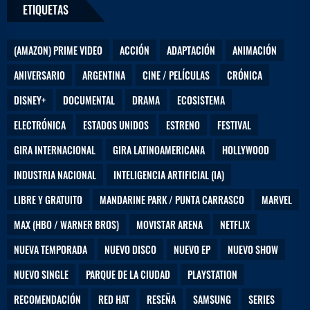
ETIQUETAS
(AMAZON) PRIME VIDEO
ACCIÓN
ADAPTACIÓN
ANIMACIÓN
ANIVERSARIO
ARGENTINA
CINE / PELÍCULAS
CRÓNICA
DISNEY+
DOCUMENTAL
DRAMA
ECOSISTEMA
ELECTRÓNICA
ESTADOS UNIDOS
ESTRENO
FESTIVAL
GIRA INTERNACIONAL
GIRA LATINOAMERICANA
HOLLYWOOD
INDUSTRIA NACIONAL
INTELIGENCIA ARTIFICIAL (IA)
LIBRE Y GRATUITO
MANDARINE PARK / PUNTA CARRASCO
MARVEL
MAX (HBO / WARNER BROS)
MOVISTAR ARENA
NETFLIX
NUEVA TEMPORADA
NUEVO DISCO
NUEVO EP
NUEVO SHOW
NUEVO SINGLE
PARQUE DE LA CIUDAD
PLAYSTATION
RECOMENDACIÓN
RED HAT
RESEÑA
SAMSUNG
SERIES