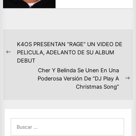
NAVEGACIÓN
K4OS PRESENTAN “RAGE” UN VIDEO DE
DE
PELICULA, ADELANTO DE SU ALBUM
Previous
ENTRADAS
DEBUT
post:
Cher Y Belinda Se Unen En Una
Poderosa Versión De “DJ Play A
Ne
Christmas Song”
po
Buscar: