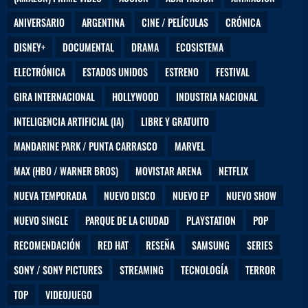
ANIVERSARIO
ARGENTINA
CINE / PELÍCULAS
CRÓNICA
DISNEY+
DOCUMENTAL
DRAMA
ECOSISTEMA
ELECTRÓNICA
ESTADOS UNIDOS
ESTRENO
FESTIVAL
GIRA INTERNACIONAL
HOLLYWOOD
INDUSTRIA NACIONAL
INTELIGENCIA ARTIFICIAL (IA)
LIBRE Y GRATUITO
MANDARINE PARK / PUNTA CARRASCO
MARVEL
MAX (HBO / WARNER BROS)
MOVISTAR ARENA
NETFLIX
NUEVA TEMPORADA
NUEVO DISCO
NUEVO EP
NUEVO SHOW
NUEVO SINGLE
PARQUE DE LA CIUDAD
PLAYSTATION
POP
RECOMENDACIÓN
RED HAT
RESEÑA
SAMSUNG
SERIES
SONY / SONY PICTURES
STREAMING
TECNOLOGÍA
TERROR
TOP
VIDEOJUEGO