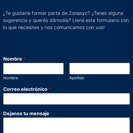
¿Te gustaria formar parte de Zonasyc? ¿Tenes alguna
sugerencia y querés dárnosla? Llená este formulario con
lo que necesites y nos comunicamos con vos!
N
Nombre
*
o
m
b
Nombre
Apellido
r
e
Correo electrónico
*
t
u
m
e
Dejanos tu mensaje
n
s
a
j