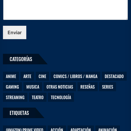
e
Enviar
CATEGORÍAS
ANIME
ARTE
CINE
COMICS / LIBROS / MANGA
DESTACADO
GAMING
MUSICA
OTRAS NOTICIAS
RESEÑAS
SERIES
STREAMING
TEATRO
TECNOLOGÍA
ETIQUETAS
(AMAZON) PRIME VIDEO
ACCIÓN
ADAPTACIÓN
ANIMACIÓN