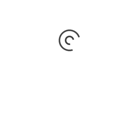
SERIE BIOPIC “ALBERTO OLMEDO”
ino, se confirma su preproducción y en esta a nota te cuento to
ENERAL PICO
Pampa va a ocurrir del 14 al 20 de noviembre. En esta nota te cu