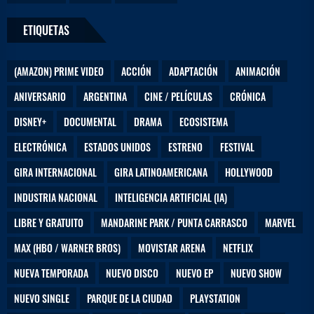
ETIQUETAS
(AMAZON) PRIME VIDEO
ACCIÓN
ADAPTACIÓN
ANIMACIÓN
ANIVERSARIO
ARGENTINA
CINE / PELÍCULAS
CRÓNICA
DISNEY+
DOCUMENTAL
DRAMA
ECOSISTEMA
ELECTRÓNICA
ESTADOS UNIDOS
ESTRENO
FESTIVAL
GIRA INTERNACIONAL
GIRA LATINOAMERICANA
HOLLYWOOD
INDUSTRIA NACIONAL
INTELIGENCIA ARTIFICIAL (IA)
LIBRE Y GRATUITO
MANDARINE PARK / PUNTA CARRASCO
MARVEL
MAX (HBO / WARNER BROS)
MOVISTAR ARENA
NETFLIX
NUEVA TEMPORADA
NUEVO DISCO
NUEVO EP
NUEVO SHOW
NUEVO SINGLE
PARQUE DE LA CIUDAD
PLAYSTATION