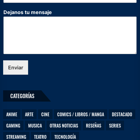
b
r
Dejanos tu mensaje
e
*
*
Enviar
CATEGORÍAS
ANIME
ARTE
CINE
COMICS / LIBROS / MANGA
DESTACADO
GAMING
MUSICA
OTRAS NOTICIAS
RESEÑAS
SERIES
STREAMING
TEATRO
TECNOLOGÍA