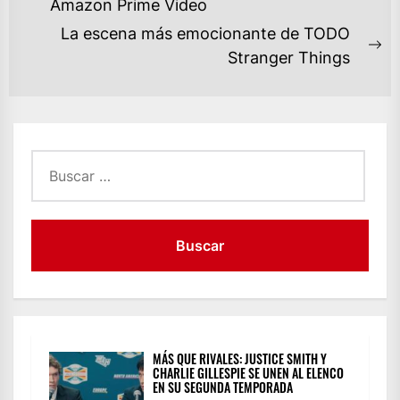
DE
Previous
Amazon Prime Video
ENTRADAS
post:
La escena más emocionante de TODO
Ne
Stranger Things
po
Buscar:
MÁS QUE RIVALES: JUSTICE SMITH Y
CHARLIE GILLESPIE SE UNEN AL ELENCO
EN SU SEGUNDA TEMPORADA