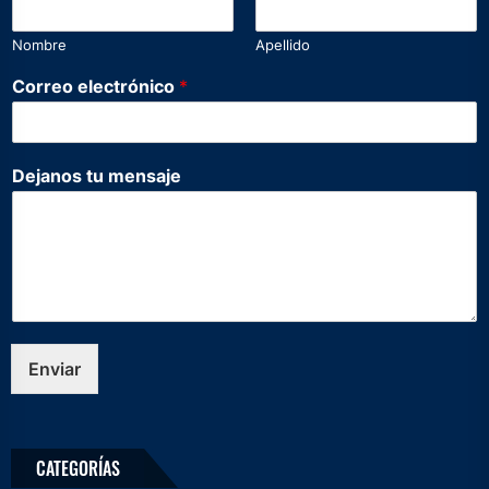
Nombre
Apellido
t
Correo electrónico
*
u
*
D
e
Dejanos tu mensaje
j
a
n
o
s
Enviar
CATEGORÍAS