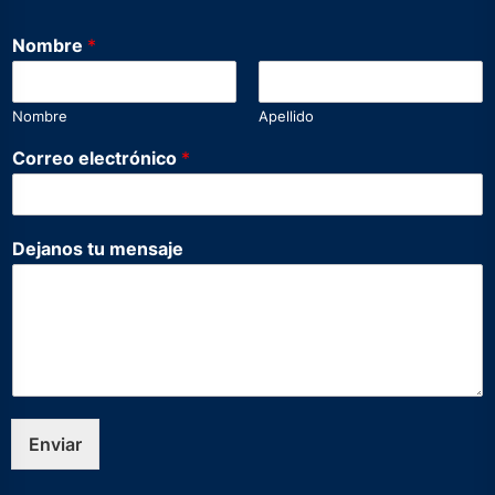
Nombre
*
Nombre
Apellido
Correo electrónico
*
e
Dejanos tu mensaje
l
e
c
t
r
ó
n
i
c
Enviar
o
t