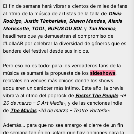
El fin de semana hará vibrar a cientos de miles de fans
al ritmo de la música de artistas de la talla de
Olivia
Rodrigo
,
Justin Timberlake
,
Shawn Mendes
,
Alanis
Morissette
,
TOOL
,
RÜFÜS DU SOL
y
Tan Bionica
,
headliners que ya demuestran el compromiso de
#LollaAR por celebrar la diversidad de géneros que es
bandera del festival desde sus inicios.
Pero eso no es todo: para los verdaderos fans de la
música se sumará la propuesta de los
sideshows
,
recitales en venues más chicos donde los shows
adquieren un carácter más íntimo. Este año, la previa
vibrará al ritmo del poprock de
Foster The People
-el
20 de marzo – C Art Media-
, y de las canciones indie
de
The Marías
-20 de marzo – Teatro Vorterix-
.
Además… para que no sea amargo el cierre de un fin
de semana tan épico, ¡claro que hay opciones para la