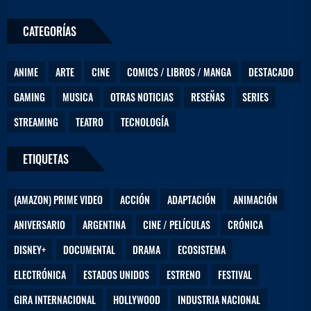
u
t
CATEGORÍAS
u
ANIME
ARTE
CINE
COMICS / LIBROS / MANGA
DESTACADO
GAMING
MUSICA
OTRAS NOTICIAS
RESEÑAS
SERIES
STREAMING
TEATRO
TECNOLOGÍA
ETIQUETAS
(AMAZON) PRIME VIDEO
ACCIÓN
ADAPTACIÓN
ANIMACIÓN
ANIVERSARIO
ARGENTINA
CINE / PELÍCULAS
CRÓNICA
DISNEY+
DOCUMENTAL
DRAMA
ECOSISTEMA
ELECTRÓNICA
ESTADOS UNIDOS
ESTRENO
FESTIVAL
GIRA INTERNACIONAL
HOLLYWOOD
INDUSTRIA NACIONAL