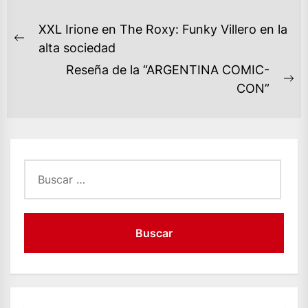
NAVEGACIÓN
XXL Irione en The Roxy: Funky Villero en la
DE
Previous
alta sociedad
ENTRADAS
post:
Reseña de la “ARGENTINA COMIC-
Ne
CON”
po
Buscar: