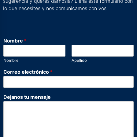
sugerencia y querés dárnosla? Llená este formulario con
lo que necesites y nos comunicamos con vos!
Nombre
*
Nombre
Apellido
Correo electrónico
*
*
Dejanos tu mensaje
e
l
e
c
t
r
ó