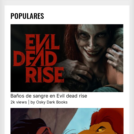
POPULARES
Baños de sangre en Evil dead rise
2k views
|
by
Osky Dark Books