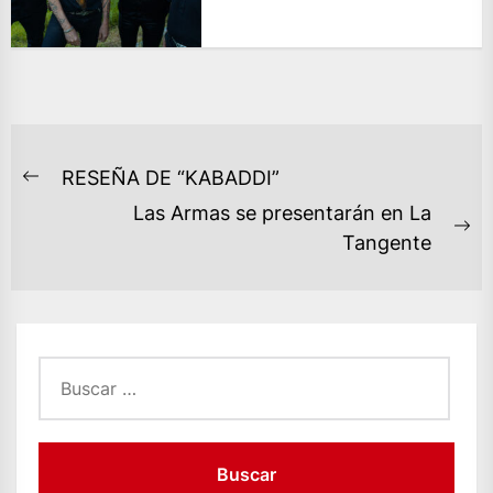
NAVEGACIÓN
RESEÑA DE “KABADDI”
Previous
DE
Las Armas se presentarán en La
post:
ENTRADAS
Ne
Tangente
po
Buscar: