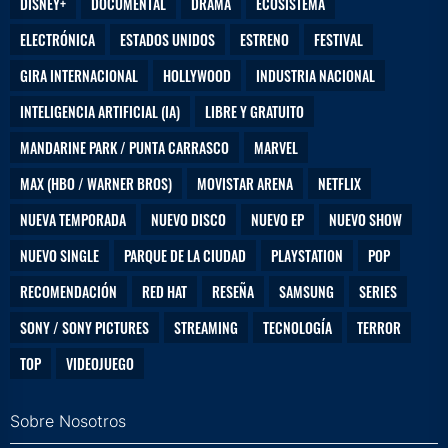
DISNEY+
DOCUMENTAL
DRAMA
ECOSISTEMA
ELECTRÓNICA
ESTADOS UNIDOS
ESTRENO
FESTIVAL
GIRA INTERNACIONAL
HOLLYWOOD
INDUSTRIA NACIONAL
INTELIGENCIA ARTIFICIAL (IA)
LIBRE Y GRATUITO
MANDARINE PARK / PUNTA CARRASCO
MARVEL
MAX (HBO / WARNER BROS)
MOVISTAR ARENA
NETFLIX
NUEVA TEMPORADA
NUEVO DISCO
NUEVO EP
NUEVO SHOW
NUEVO SINGLE
PARQUE DE LA CIUDAD
PLAYSTATION
POP
RECOMENDACIÓN
RED HAT
RESEÑA
SAMSUNG
SERIES
SONY / SONY PICTURES
STREAMING
TECNOLOGÍA
TERROR
TOP
VIDEOJUEGO
Sobre Nosotros