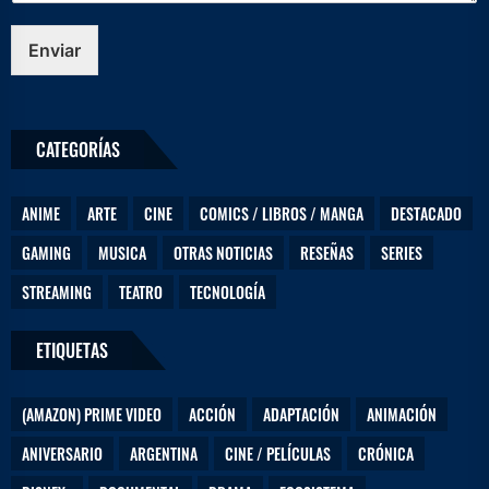
n
i
Enviar
c
o
m
e
CATEGORÍAS
n
s
a
ANIME
ARTE
CINE
COMICS / LIBROS / MANGA
DESTACADO
j
e
GAMING
MUSICA
OTRAS NOTICIAS
RESEÑAS
SERIES
STREAMING
TEATRO
TECNOLOGÍA
ETIQUETAS
(AMAZON) PRIME VIDEO
ACCIÓN
ADAPTACIÓN
ANIMACIÓN
ANIVERSARIO
ARGENTINA
CINE / PELÍCULAS
CRÓNICA