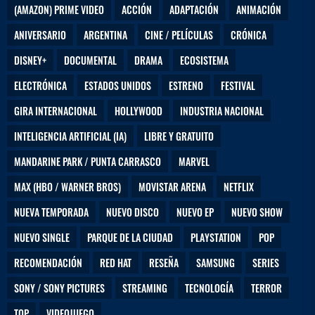
(AMAZON) PRIME VIDEO
ACCIÓN
ADAPTACIÓN
ANIMACIÓN
ANIVERSARIO
ARGENTINA
CINE / PELÍCULAS
CRÓNICA
DISNEY+
DOCUMENTAL
DRAMA
ECOSISTEMA
ELECTRÓNICA
ESTADOS UNIDOS
ESTRENO
FESTIVAL
GIRA INTERNACIONAL
HOLLYWOOD
INDUSTRIA NACIONAL
INTELIGENCIA ARTIFICIAL (IA)
LIBRE Y GRATUITO
MANDARINE PARK / PUNTA CARRASCO
MARVEL
MAX (HBO / WARNER BROS)
MOVISTAR ARENA
NETFLIX
NUEVA TEMPORADA
NUEVO DISCO
NUEVO EP
NUEVO SHOW
NUEVO SINGLE
PARQUE DE LA CIUDAD
PLAYSTATION
POP
RECOMENDACIÓN
RED HAT
RESEÑA
SAMSUNG
SERIES
SONY / SONY PICTURES
STREAMING
TECNOLOGÍA
TERROR
TOP
VIDEOJUEGO