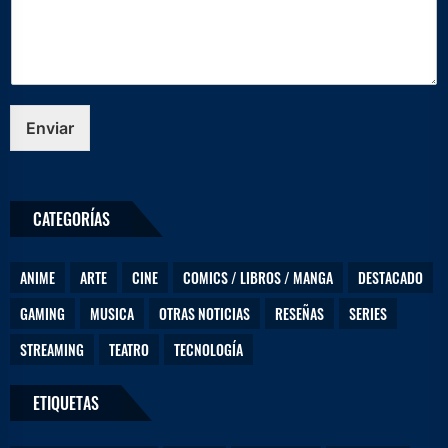
c
t
r
ó
n
i
c
Enviar
o
*
D
e
CATEGORÍAS
j
a
n
ANIME
ARTE
CINE
COMICS / LIBROS / MANGA
DESTACADO
o
s
GAMING
MUSICA
OTRAS NOTICIAS
RESEÑAS
SERIES
STREAMING
TEATRO
TECNOLOGÍA
ETIQUETAS