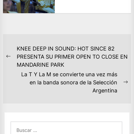
NAVEGACIÓN
KNEE DEEP IN SOUND: HOT SINCE 82
DE
PRESENTA SU PRIMER OPEN TO CLOSE EN
Previous
ENTRADAS
MANDARINE PARK
post:
La T Y La M se convierte una vez más
en la banda sonora de la Selección
Ne
Argentina
po
Buscar: