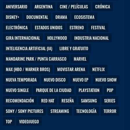
ANIVERSARIO
ARGENTINA
CINE / PELÍCULAS
CRÓNICA
DISNEY+
DOCUMENTAL
DRAMA
ECOSISTEMA
ELECTRÓNICA
ESTADOS UNIDOS
ESTRENO
FESTIVAL
GIRA INTERNACIONAL
HOLLYWOOD
INDUSTRIA NACIONAL
INTELIGENCIA ARTIFICIAL (IA)
LIBRE Y GRATUITO
MANDARINE PARK / PUNTA CARRASCO
MARVEL
MAX (HBO / WARNER BROS)
MOVISTAR ARENA
NETFLIX
NUEVA TEMPORADA
NUEVO DISCO
NUEVO EP
NUEVO SHOW
NUEVO SINGLE
PARQUE DE LA CIUDAD
PLAYSTATION
POP
RECOMENDACIÓN
RED HAT
RESEÑA
SAMSUNG
SERIES
SONY / SONY PICTURES
STREAMING
TECNOLOGÍA
TERROR
TOP
VIDEOJUEGO