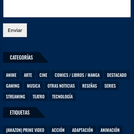
r
ó
n
i
c
Enviar
o
*
D
e
CATEGORÍAS
j
a
n
ANIME
ARTE
CINE
COMICS / LIBROS / MANGA
DESTACADO
o
s
GAMING
MUSICA
OTRAS NOTICIAS
RESEÑAS
SERIES
STREAMING
TEATRO
TECNOLOGÍA
ETIQUETAS
(AMAZON) PRIME VIDEO
ACCIÓN
ADAPTACIÓN
ANIMACIÓN