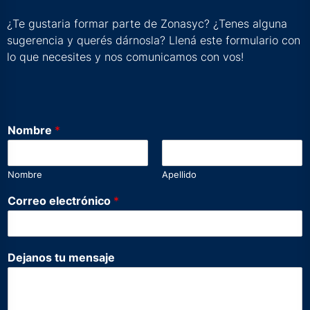
¿Te gustaria formar parte de Zonasyc? ¿Tenes alguna
sugerencia y querés dárnosla? Llená este formulario con
lo que necesites y nos comunicamos con vos!
Nombre
*
Nombre
Apellido
Correo electrónico
*
e
Dejanos tu mensaje
l
e
c
t