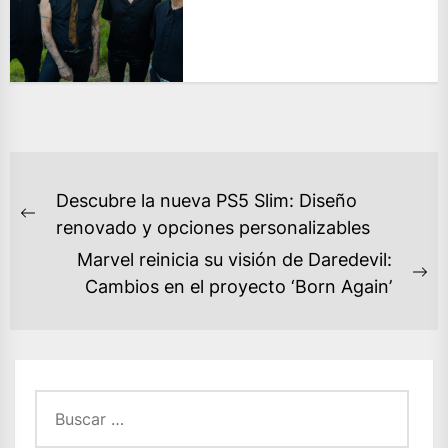
NAVEGACIÓN
Descubre la nueva PS5 Slim: Diseño
DE
Previous
renovado y opciones personalizables
ENTRADAS
post:
Marvel reinicia su visión de Daredevil:
Ne
Cambios en el proyecto ‘Born Again’
po
Buscar: