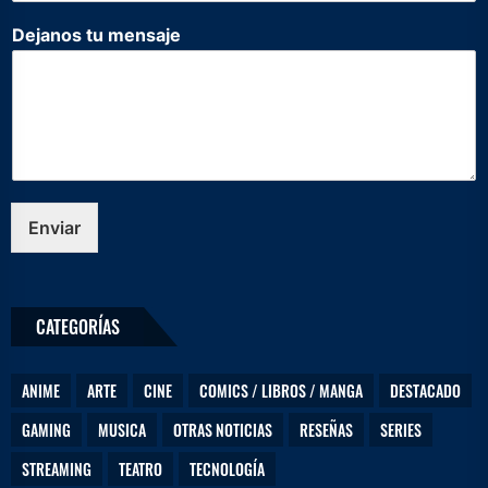
o
Dejanos tu mensaje
r
r
e
o
Enviar
CATEGORÍAS
ANIME
ARTE
CINE
COMICS / LIBROS / MANGA
DESTACADO
GAMING
MUSICA
OTRAS NOTICIAS
RESEÑAS
SERIES
STREAMING
TEATRO
TECNOLOGÍA