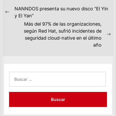
NAVEGACIÓN
NANNDOS presenta su nuevo disco “El Yin
DE
Previous
y El Yan”
ENTRADAS
post:
Más del 97% de las organizaciones,
según Red Hat, sufrió incidentes de
Ne
seguridad cloud-native en el último
po
año
Buscar: