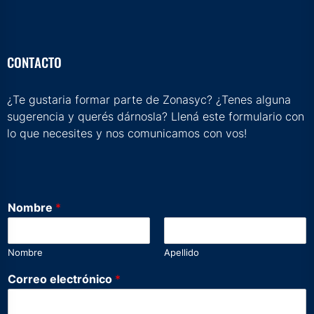
CONTACTO
¿Te gustaria formar parte de Zonasyc? ¿Tenes alguna
sugerencia y querés dárnosla? Llená este formulario con
lo que necesites y nos comunicamos con vos!
D
Nombre
*
e
j
a
Nombre
Apellido
n
o
Correo electrónico
*
s
*
C