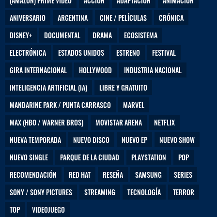
(AMAZON) PRIME VIDEO
ACCIÓN
ADAPTACIÓN
ANIMACIÓN
ANIVERSARIO
ARGENTINA
CINE / PELÍCULAS
CRÓNICA
DISNEY+
DOCUMENTAL
DRAMA
ECOSISTEMA
ELECTRÓNICA
ESTADOS UNIDOS
ESTRENO
FESTIVAL
GIRA INTERNACIONAL
HOLLYWOOD
INDUSTRIA NACIONAL
INTELIGENCIA ARTIFICIAL (IA)
LIBRE Y GRATUITO
MANDARINE PARK / PUNTA CARRASCO
MARVEL
MAX (HBO / WARNER BROS)
MOVISTAR ARENA
NETFLIX
NUEVA TEMPORADA
NUEVO DISCO
NUEVO EP
NUEVO SHOW
NUEVO SINGLE
PARQUE DE LA CIUDAD
PLAYSTATION
POP
RECOMENDACIÓN
RED HAT
RESEÑA
SAMSUNG
SERIES
SONY / SONY PICTURES
STREAMING
TECNOLOGÍA
TERROR
TOP
VIDEOJUEGO