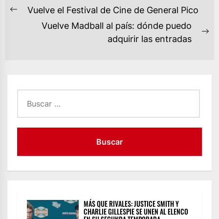
NAVEGACIÓN
Vuelve el Festival de Cine de General Pico
Previous
DE
Vuelve Madball al país: dónde puedo
post:
ENTRADAS
Ne
adquirir las entradas
po
Buscar:
MÁS QUE RIVALES: JUSTICE SMITH Y
CHARLIE GILLESPIE SE UNEN AL ELENCO