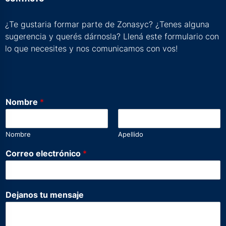
¿Te gustaria formar parte de Zonasyc? ¿Tenes alguna
sugerencia y querés dárnosla? Llená este formulario con
lo que necesites y nos comunicamos con vos!
Nombre
*
Nombre
Apellido
e
Correo electrónico
*
l
e
c
t
Dejanos tu mensaje
r
ó
n