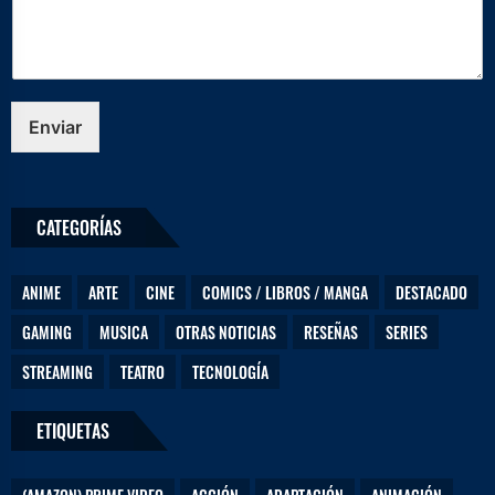
i
c
o
t
u
D
Enviar
e
j
a
n
CATEGORÍAS
o
s
ANIME
ARTE
CINE
COMICS / LIBROS / MANGA
DESTACADO
GAMING
MUSICA
OTRAS NOTICIAS
RESEÑAS
SERIES
STREAMING
TEATRO
TECNOLOGÍA
ETIQUETAS