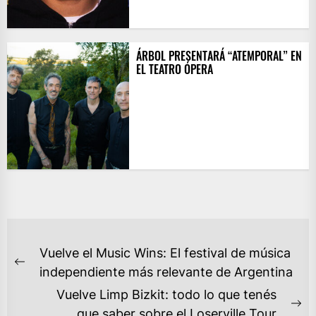
ÁRBOL PRESENTARÁ “ATEMPORAL” EN
EL TEATRO ÓPERA
NAVEGACIÓN
Vuelve el Music Wins: El festival de música
DE
Previous
independiente más relevante de Argentina
ENTRADAS
post:
Vuelve Limp Bizkit: todo lo que tenés
Ne
que saber sobre el Loserville Tour