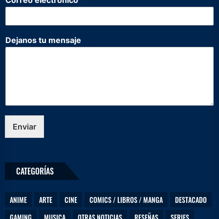
o
m
b
r
Dejanos tu mensaje
e
m
e
n
s
a
j
e
e
Enviar
l
e
c
t
CATEGORÍAS
r
ó
n
ANIME
ARTE
CINE
COMICS / LIBROS / MANGA
DESTACADO
i
c
GAMING
MUSICA
OTRAS NOTICIAS
RESEÑAS
SERIES