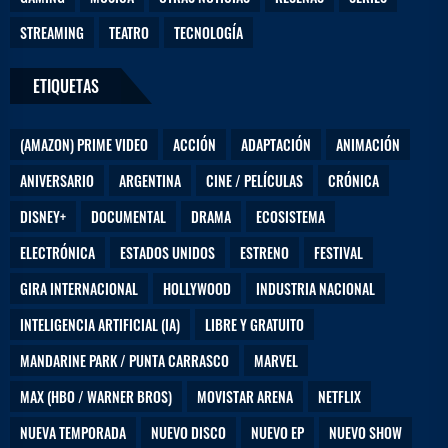
o
STREAMING
TEATRO
TECNOLOGÍA
ETIQUETAS
(AMAZON) PRIME VIDEO
ACCIÓN
ADAPTACIÓN
ANIMACIÓN
ANIVERSARIO
ARGENTINA
CINE / PELÍCULAS
CRÓNICA
DISNEY+
DOCUMENTAL
DRAMA
ECOSISTEMA
ELECTRÓNICA
ESTADOS UNIDOS
ESTRENO
FESTIVAL
GIRA INTERNACIONAL
HOLLYWOOD
INDUSTRIA NACIONAL
INTELIGENCIA ARTIFICIAL (IA)
LIBRE Y GRATUITO
MANDARINE PARK / PUNTA CARRASCO
MARVEL
MAX (HBO / WARNER BROS)
MOVISTAR ARENA
NETFLIX
NUEVA TEMPORADA
NUEVO DISCO
NUEVO EP
NUEVO SHOW