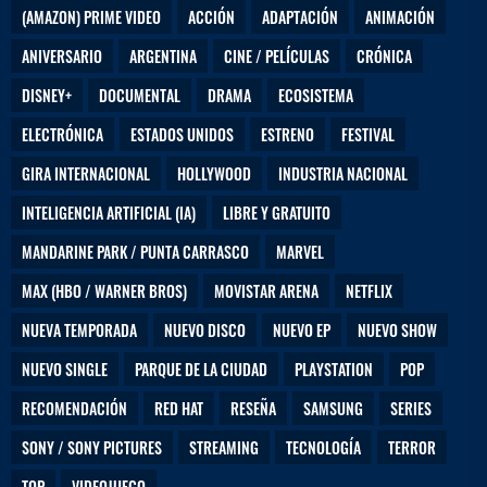
(AMAZON) PRIME VIDEO
ACCIÓN
ADAPTACIÓN
ANIMACIÓN
ANIVERSARIO
ARGENTINA
CINE / PELÍCULAS
CRÓNICA
DISNEY+
DOCUMENTAL
DRAMA
ECOSISTEMA
ELECTRÓNICA
ESTADOS UNIDOS
ESTRENO
FESTIVAL
GIRA INTERNACIONAL
HOLLYWOOD
INDUSTRIA NACIONAL
INTELIGENCIA ARTIFICIAL (IA)
LIBRE Y GRATUITO
MANDARINE PARK / PUNTA CARRASCO
MARVEL
MAX (HBO / WARNER BROS)
MOVISTAR ARENA
NETFLIX
NUEVA TEMPORADA
NUEVO DISCO
NUEVO EP
NUEVO SHOW
NUEVO SINGLE
PARQUE DE LA CIUDAD
PLAYSTATION
POP
RECOMENDACIÓN
RED HAT
RESEÑA
SAMSUNG
SERIES
SONY / SONY PICTURES
STREAMING
TECNOLOGÍA
TERROR
TOP
VIDEOJUEGO