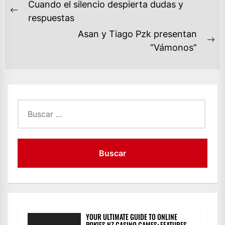
NAVEGACIÓN
Cuando el silencio despierta dudas y
DE
Previous
respuestas
ENTRADAS
post:
Asan y Tiago Pzk presentan
Ne
“Vámonos”
po
Buscar:
YOUR ULTIMATE GUIDE TO ONLINE
POKIES NZ CASINO GAMES: FEATURES