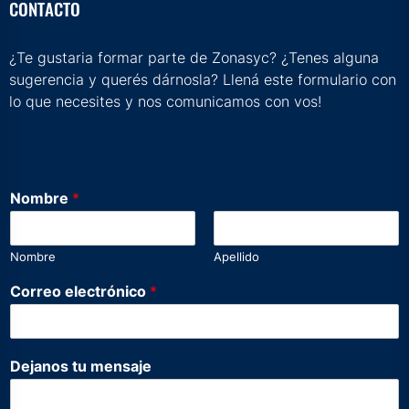
CONTACTO
¿Te gustaria formar parte de Zonasyc? ¿Tenes alguna
sugerencia y querés dárnosla? Llená este formulario con
lo que necesites y nos comunicamos con vos!
C
Nombre
*
o
r
r
Nombre
Apellido
e
o
Correo electrónico
*
m
e
n
s
Dejanos tu mensaje
a
j
e