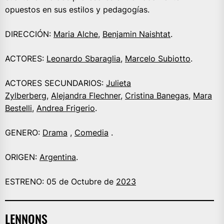
opuestos en sus estilos y pedagogías.
DIRECCIÓN:
Maria Alche
,
Benjamin Naishtat
.
ACTORES:
Leonardo Sbaraglia
,
Marcelo Subiotto
.
ACTORES SECUNDARIOS:
Julieta
Zylberberg
,
Alejandra Flechner
,
Cristina Banegas
,
Mara
Bestelli
,
Andrea Frigerio
.
GENERO:
Drama
,
Comedia
.
ORIGEN:
Argentina
.
ESTRENO: 05 de Octubre de
2023
LENNONS