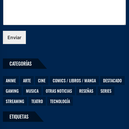
D
e
j
a
n
o
Enviar
s
CATEGORÍAS
ANIME
ARTE
CINE
COMICS / LIBROS / MANGA
DESTACADO
GAMING
MUSICA
OTRAS NOTICIAS
RESEÑAS
SERIES
STREAMING
TEATRO
TECNOLOGÍA
ETIQUETAS