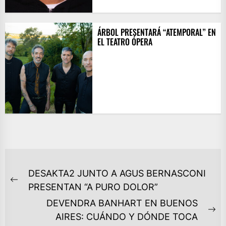
ÁRBOL PRESENTARÁ “ATEMPORAL” EN
EL TEATRO ÓPERA
NAVEGACIÓN
DESAKTA2 JUNTO A AGUS BERNASCONI
DE
Previous
PRESENTAN “A PURO DOLOR”
ENTRADAS
post:
DEVENDRA BANHART EN BUENOS
Ne
AIRES: CUÁNDO Y DÓNDE TOCA