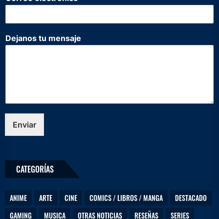
e
j
a
n
Dejanos tu mensaje
o
s
C
o
r
r
e
o
N
Enviar
o
m
b
r
CATEGORÍAS
e
ANIME
ARTE
CINE
COMICS / LIBROS / MANGA
DESTACADO
GAMING
MUSICA
OTRAS NOTICIAS
RESEÑAS
SERIES