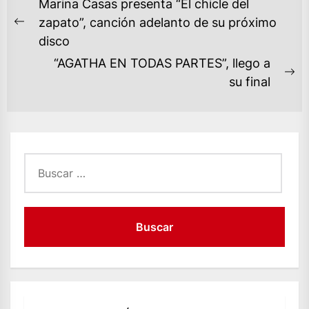
NAVEGACIÓN
Marina Casas presenta “El chicle del
DE
zapato”, canción adelanto de su próximo
Previous
ENTRADAS
disco
post:
“AGATHA EN TODAS PARTES”, llego a
Ne
su final
po
Buscar: