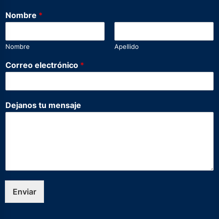
Nombre
*
Nombre
Apellido
C
Correo electrónico
*
o
r
r
e
Dejanos tu mensaje
o
*
N
o
m
b
r
e
Enviar