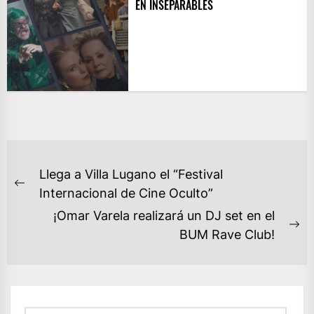
EN INSEPARABLES
NAVEGACIÓN
Llega a Villa Lugano el “Festival
DE
Previous
Internacional de Cine Oculto”
ENTRADAS
post:
¡Omar Varela realizará un DJ set en el
Ne
BUM Rave Club!
po
Buscar: