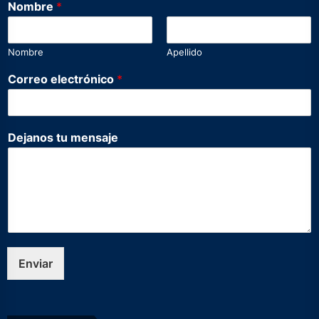
Nombre
*
Nombre
Apellido
Correo electrónico
*
C
Dejanos tu mensaje
o
r
r
e
o
C
o
r
r
Enviar
e
o
*